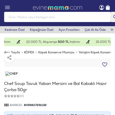
Kedinize Özel
Köpeğinize Özel
Ayın Fırsatları
Çok Al Az Öde
He
ndirim
10.000 TL Alışverişe
500 TL
İndirim
15.000 TL Alı
Ana Sayfa
KÖPEK
Köpek Konserve Maması
Yetişkin Köpek Konserves
Paylaş
Chef Soup Tavuk Yaban Mersini ve Bal Kabaklı Hazır
Çorba 50gr
(0)
BARKOD:
8059617231132