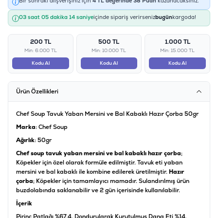
Bir sonraki alışverişiniz için
4
TL değerinde
38
Puan
kazanacaksınız.
03 saat 05 dakika 14 saniye
içinde sipariş verirseniz
bugün
kargoda!
200 TL
500 TL
1.000 TL
Min: 6.000 TL
Min: 10.000 TL
Min: 15.000 TL
Kodu Al
Kodu Al
Kodu Al
Ürün Özellikleri
Chef Soup Tavuk Yaban Mersini ve Bal Kabaklı Hazır Çorba 50gr
Marka
: Chef Soup
Ağırlık
: 50gr
Chef soup tavuk yaban mersini ve bal kabaklı hazır çorba
;
Köpekler için özel olarak formüle edilmiştir. Tavuk eti yaban
mersini ve bal kabaklı ile kombine edilerek üretilmiştir.
Hazır
çorba
; Köpekler için tamamlayıcı mamadır. Sulandırılmış ürün
buzdolabında saklanabilir ve 2 gün içerisinde kullanılabilir.
İçerik
Pirinç Patlağı %67,4, Dondurularak Kurutulmuş Dana Eti %14,