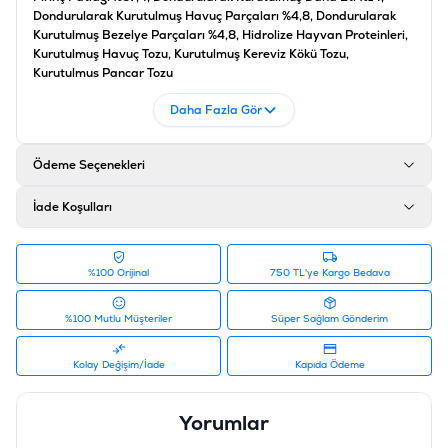
Dondurularak Kurutulmuş Havuç Parçaları %4,8, Dondurularak
Kurutulmuş Bezelye Parçaları %4,8, Hidrolize Hayvan Proteinleri,
Kurutulmuş Havuç Tozu, Kurutulmuş Kereviz Kökü Tozu,
Kurutulmuş Pancar Tozu
Kurutulmuş Kabak Tozu, Kurutulmuş Bal Kabağı Tozu, Rafine
Daha Fazla Gör
Ayçiçeği Yağı, Kurutulmuş Maydonoz Yaprağı
Analiz
Ham Protein %14,8, Ham Yağlar %10,3, Ham Lif %1,5, Ham Kül
Ödeme Seçenekleri
%1,6
İade Koşulları
Hazırlama ve Besleme
Ambalajın içine çizgiye kadar 175 ml ılık su ekleyiniz, 1 dakika
bekleyiniz, karıştırınız ve doğrudan köpeğin kasesine dökünüz
%100 Orijinal
750 TL'ye Kargo Bedava
Ürün Filtreleri
Barkod
:
8059617231132
%100 Mutlu Müşteriler
Süper Sağlam Gönderim
Tedarikçi Ürün Kodu
:
CS-005
Kolay Değişim/İade
Kapıda Ödeme
Yorumlar