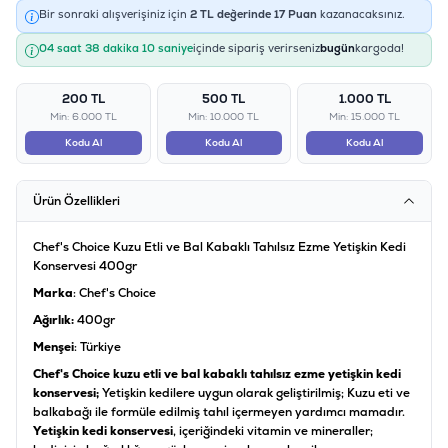
Bir sonraki alışverişiniz için
2
TL değerinde
17
Puan
kazanacaksınız.
04 saat 38 dakika 09 saniye
içinde sipariş verirseniz
bugün
kargoda!
200 TL
500 TL
1.000 TL
Min: 6.000 TL
Min: 10.000 TL
Min: 15.000 TL
Kodu Al
Kodu Al
Kodu Al
Ürün Özellikleri
Chef's Choice Kuzu Etli ve Bal Kabaklı Tahılsız Ezme Yetişkin Kedi
Konservesi 400gr
Marka
: Chef's Choice
Ağırlık:
400
gr
Menşei
: Türkiye
Chef's Choice kuzu etli ve bal kabaklı tahılsız ezme yetişkin kedi
konservesi;
Yetişkin kedilere uygun olarak geliştirilmiş; Kuzu eti ve
balkabağı ile formüle edilmiş tahıl içermeyen yardımcı mamadır.
Yetişkin kedi konservesi
, içeriğindeki vitamin ve mineraller;