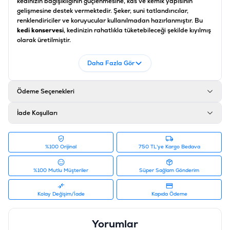
kedinizin bağışıklığının güçlenmesine, kas ve kemik yapısının
gelişmesine destek vermektedir. Şeker, suni tatlandırıcılar,
renklendiriciler ve koruyucular kullanılmadan hazırlanmıştır. Bu
kedi konservesi
, kedinizin rahatlıkla tüketebileceği şekilde kıyılmış
olarak üretilmiştir.
İçerik
Daha Fazla Gör
Taze Et ve Et Ürünleri %92 (En Az Kuzu Eti %10), Kabak %2, Havuç
%2, Bezelye %2, Bitkisel Ürünler, Vitamin ve Mineraller
Analiz
Ödeme Seçenekleri
Protein %7.5, Yağ %4, Ham Kül %2.5, Ham Selüloz %0.4, Nem %77
İade Koşulları
Katkı Maddeleri
A Vitamini 750 IU/kg, D3 Vitamini 75 IU/kg, E Vitamin 10 IU/kg,
Çinko 3.8 mg/kg, Manganez 1,9 mg/kg, İyot 0,19 mg/kg, Selenyum
%100 Orijinal
750 TL'ye Kargo Bedava
0,02 mg/kg
Ürün Filtreleri
%100 Mutlu Müşteriler
Süper Sağlam Gönderim
Barkod
:
8681465608905
Tedarikçi Ürün Kodu
:
C01060
Kolay Değişim/İade
Kapıda Ödeme
Yorumlar