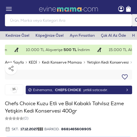
Kedinize Özel
Köpeğinize Özel
Ayın Fırsatları
Çok Al Az Öde
He
rim
10.000 TL Alışverişe
500 TL
İndirim
15.000 TL Alışve
Ana Sayfa
KEDİ
Kedi Konserve Maması
Yetişkin Kedi Konservesi
C
Paylaş
Evinemama,
CHEFS CHOICE
yetkili satıcısıdır.
Chefs Choice Kuzu Etli ve Bal Kabaklı Tahılsız Ezme
Yetişkin Kedi Konservesi 400gr
(0)
SKT:
17.12.2027
BARKOD:
8681465608905