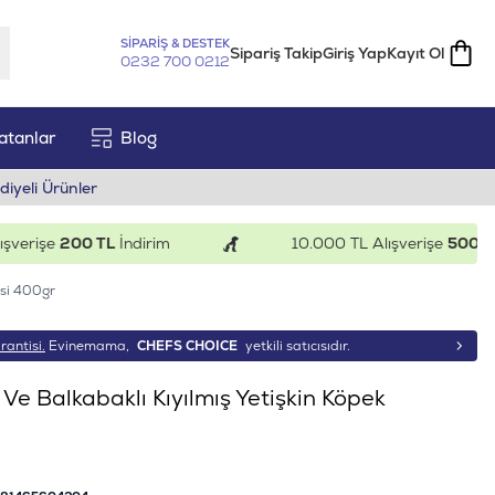
SİPARİŞ & DESTEK
Sipariş Takip
Giriş Yap
Kayıt Ol
0232 700 0212
atanlar
Blog
diyeli Ürünler
rişe
200 TL
İndirim
10.000 TL Alışverişe
500 TL
İnd
esi 400gr
rantisi.
Evinemama,
CHEFS CHOICE
yetkili satıcısıdır.
 Ve Balkabaklı Kıyılmış Yetişkin Köpek