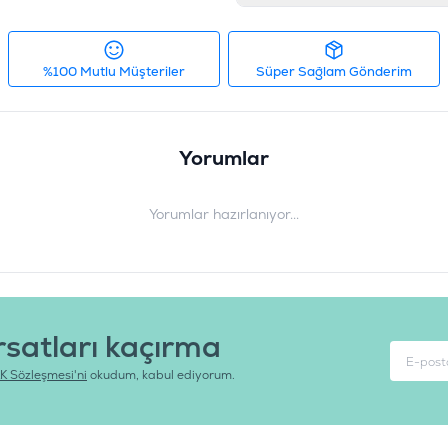
Tedarikçi Ürün Kodu
:
C
%100 Mutlu Müşteriler
Süper Sağlam Gönderim
Yorumlar
Yorumlar hazırlanıyor...
rsatları kaçırma
K Sözleşmesi'ni
okudum, kabul ediyorum.