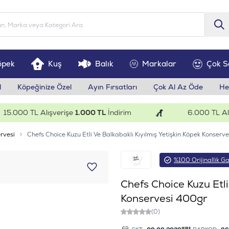
öpek
Kuş
Balık
Markalar
Çok S
l
Köpeğinize Özel
Ayın Fırsatları
Çok Al Az Öde
He
000 TL Alışverişe
1.000 TL
İndirim
6.000 TL Alışve
rvesi
Chefs Choice Kuzu Etli Ve Balkabaklı Kıyılmış Yetişkin Köpek Konserv
%100 Orijinallik Ga
Chefs Choice Kuzu Etli
Konservesi 400gr
(0)