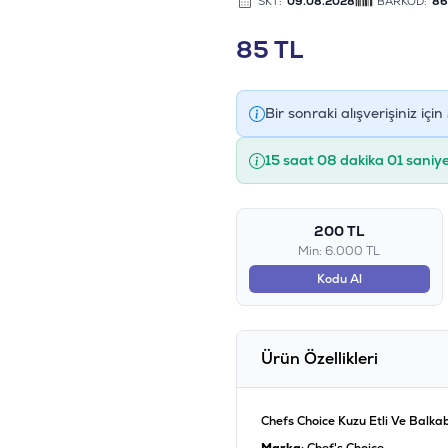
SKT:
09.08.2028
BARKOD:
86
85
TL
Bir sonraki alışverişiniz için
15 saat 08 dakika 00 saniy
200 TL
Min: 6.000 TL
Kodu Al
Ürün Özellikleri
Chefs Choice Kuzu Etli Ve Balkab