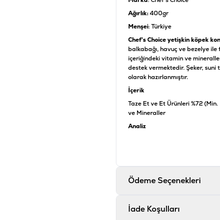
Marka
: Chef's Choice
Ağırlık:
400
gr
Menşei
: Türkiye
Chef's Choice yetişkin köpek ko
balkabağı, havuç ve bezelye ile
içeriğindeki vitamin ve mineralle
destek vermektedir. Şeker, suni t
olarak hazırlanmıştır.
İçerik
Taze Et ve Et Ürünleri %72 (Min.
ve Mineraller
Analiz
Protein %7,5, Yağ %4, Ham Kül 
Katkı Maddeleri
Vitamin A 750 IU/kg, Vitamin D3
mg/kg, Manganez (Manganez Sülf
Ödeme Seçenekleri
Selenyum (Sodyum Selenit) 0,0
Ürün Filtreleri
İade Koşulları
Barkod
:
8