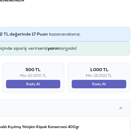
81465604204
2
TL değerinde
17
Puan
kazanacaksınız.
e
içinde sipariş verirseniz
yarın
kargoda!
500 TL
1.000 TL
Min: 10.000 TL
Min: 15.000 TL
Kodu Al
Kodu Al
aklı Kıyılmış Yetişkin Köpek Konservesi 400gr