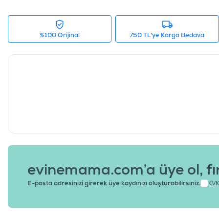
%100 Orijinal
750 TL'ye Kargo Bedava
evinemama.com’a üye ol, fı
E-posta adresinizi girerek üye kaydınızı oluşturabilirsiniz.
KVK