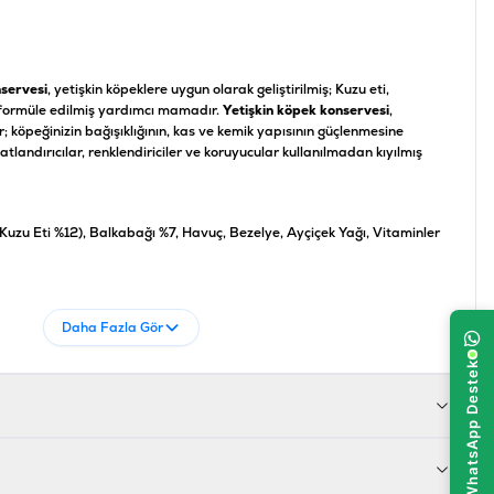
nservesi
, yetişkin köpeklere uygun olarak geliştirilmiş; Kuzu eti,
 formüle edilmiş yardımcı mamadır.
Yetişkin köpek konservesi
,
r; köpeğinizin bağışıklığının, kas ve kemik yapısının güçlenmesine
atlandırıcılar, renklendiriciler ve koruyucular kullanılmadan kıyılmış
 Kuzu Eti %12), Balkabağı %7, Havuç, Bezelye, Ayçiçek Yağı, Vitaminler
%2,5, Ham Lif %0,4, Nem %77
Daha Fazla Gör
 75 IU/kg, Vitamin E 10 mg/kg, Çinko (Çinko Sülfat Monohidrat) 3,8
at Monohidrat) 1,9 mg/kg, İyot (Susuz Kalsiyum İyot) 0,19 mg/kg,
2 mg/kg
681465604204