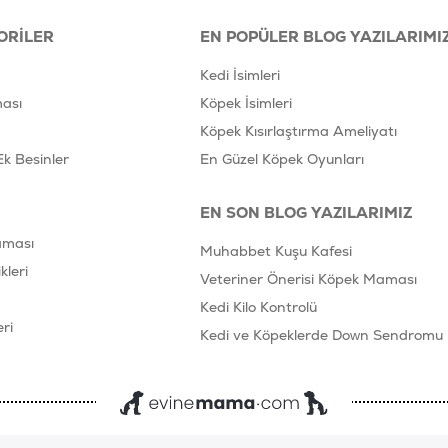
ORILER
EN POPÜLER BLOG YAZILARIMI
Kedi İsimleri
ası
Köpek İsimleri
Köpek Kısırlaştırma Ameliyatı
Ek Besinler
En Güzel Köpek Oyunları
EN SON BLOG YAZILARIMIZ
aması
Muhabbet Kuşu Kafesi
leri
Veteriner Önerisi Köpek Maması
Kedi Kilo Kontrolü
ri
Kedi ve Köpeklerde Down Sendromu