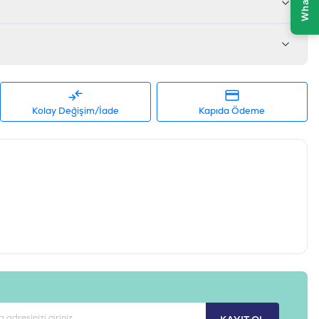
681465603665
01053
Kolay Değişim/İade
Kapıda Ödeme