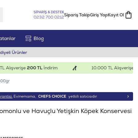
SİPARİŞ & DESTEK
Sipariş Takip
Giriş Yap
Kayıt Ol
0232 700 0212
atanlar
Blog
diyeli Ürünler
ışverişe
200 TL
İndirim
10.000 TL Alışverişe
500 T
 400gr
rantisi.
Evinemama,
CHEFS CHOICE
yetkili satıcısıdır.
omonlu ve Havuçlu Yetişkin Köpek Konservesi