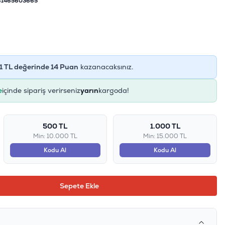
81465603665
1
TL değerinde
14
Puan
kazanacaksınız.
e
içinde sipariş verirseniz
yarın
kargoda!
500 TL
1.000 TL
Min: 10.000 TL
Min: 15.000 TL
Kodu Al
Kodu Al
Sepete Ekle