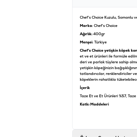
Chef's Choice Kuzulu, Somonlu v
Marka
: Chef's Choice
Ağırlık:
400
gr
Menşei
: Türkiye
Chef's Choice yetişkin köpek ko
et ve et ürünleri ile formüle edi
deri ve parlak tüylere sahip ol
yetişkin köpeğinizin bağışıklığın
tatlandırıcılar, renklendiriciler
köpeklerin rahatlıkla tüketebilece
İçerik
Taze Et ve Et Ürünleri %57, Taze
Katkı Maddeleri
Vitamin A 750 IU/kg, Vitamin D3 
Manganez 1,9 mg/kg, Selenyum
Analiz
Ham Protein %7,5 Ham Yağ %4, 