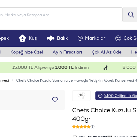
öpek
Kuş
Balık
Markalar
Çok S
l
Köpeğinize Özel
Ayın Fırsatları
Çok Al Az Öde
He
15.000 TL Alışverişe
1.000 TL
İndirim
6.000 TL Al
rvesi
Chefs Choice Kuzulu Somonlu ve Havuçlu Yetişkin Köpek Konservesi
%100 Orijinallik Ga
Chefs Choice Kuzulu S
400gr
(1)