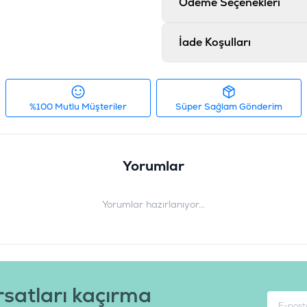
Ödeme Seçenekleri
Ürün Filtreleri
İade Koşulları
Barkod
:
8
Tedarikçi Ürün Kodu
:
C
%100 Mutlu Müşteriler
Süper Sağlam Gönderim
Yorumlar
Yorumlar hazırlanıyor...
rsatları kaçırma