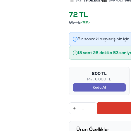
SKT:
19.02.2027
BARKOD:
86
72
TL
85
TL
-%15
Bir sonraki alışverişiniz için
18 saat 26 dakika 52 saniy
200 TL
Min: 6.000 TL
Kodu Al
Ürün Özellikleri