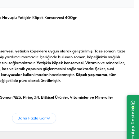
e Havuçlu Yetişkin Köpek Konservesi 400gr
nservesi
, yetişkin köpeklere uygun olarak geliştirilmiş; Taze somon, taze
lmiş yardımcı mamadır. İçeriğinde bulunan somon, köpeğinizin sağlıklı
masını sağlamaktadır.
Yetişkin köpek konservesi;
Vitamin ve mineraller;
ın, kas ve kemik yapısının güçlenmesini sağlamaktadır. Şeker, suni
 ve koruyucular kullanılmadan hazırlanmıştır.
Köpek yaş mama,
tüm
ği şekilde püre olarak üretilmiştir.
 Somon %25, Pirinç %4, Bitkisel Ürünler, Vitaminler ve Mineraller
75 IU/kg, Vitamin E 10 IU/kg, Çinko 3,8 mg/kg, İyot 0,19 mg/kg,
Daha Fazla Gör
 0,02 mg/kg
Ham Kül %2,5, Ham Lif %0,4, Nem %82