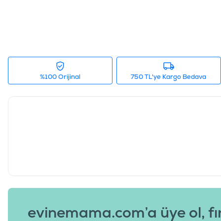
%100 Orijinal
750 TL'ye Kargo Bedava
evinemama.com’a üye ol, fı