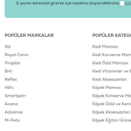
E-posta adresinizi girerek üye kaydınızı oluşturabilirsiniz.
KVK
POPÜLER MARKALAR
POPÜLER KATEG
Nd
Kedi Maması
Royal Canin
Kedi Konserve Mam
Proplan
Kedi Ödül Maması
Brit
Kedi Vitaminler ve 
Reflex
Kedi Aksesuarları
Hill's
Köpek Maması
Smartpet+
Köpek Konserve M
Acana
Köpek Ödül ve Kemik
Advance
Köpek Aksesuarları
M-Pets
Köpek Eğitim Ürünle