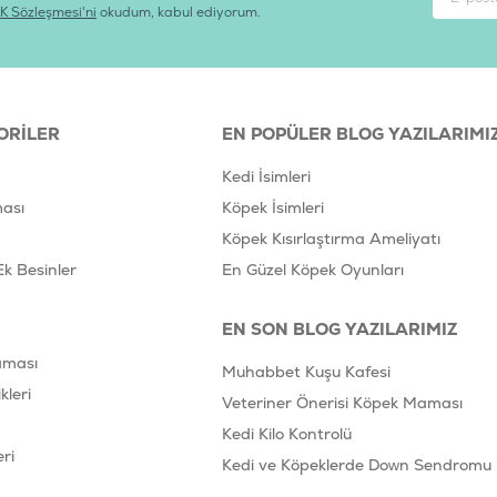
K Sözleşmesi'ni
okudum, kabul ediyorum.
ORILER
EN POPÜLER BLOG YAZILARIMI
Kedi İsimleri
ası
Köpek İsimleri
Köpek Kısırlaştırma Ameliyatı
Ek Besinler
En Güzel Köpek Oyunları
EN SON BLOG YAZILARIMIZ
aması
Muhabbet Kuşu Kafesi
leri
Veteriner Önerisi Köpek Maması
Kedi Kilo Kontrolü
ri
Kedi ve Köpeklerde Down Sendromu