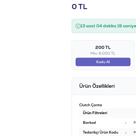
0
TL
13 saat 04 dakika 18 saniy
200 TL
Min: 6.000 TL
Kodu Al
Ürün Özellikleri
Clutch Çanta
Ürün Filtreleri
Barkod
:
Tedarikçi Ürün Kodu
: