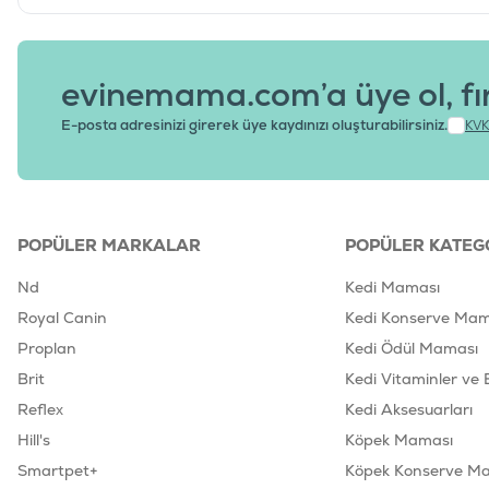
evinemama.com’a üye ol, fı
E-posta adresinizi girerek üye kaydınızı oluşturabilirsiniz.
KVK
POPÜLER MARKALAR
POPÜLER KATEG
Nd
Kedi Maması
Royal Canin
Kedi Konserve Mam
Proplan
Kedi Ödül Maması
Brit
Kedi Vitaminler ve 
Reflex
Kedi Aksesuarları
Hill's
Köpek Maması
Smartpet+
Köpek Konserve M