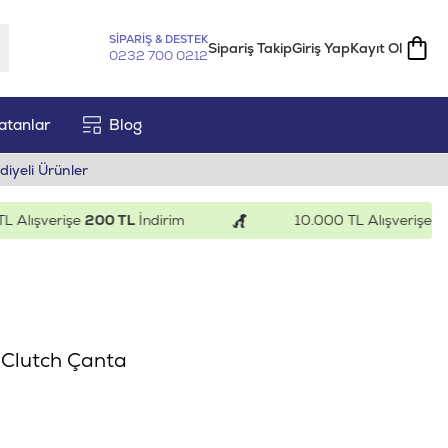
SİPARİŞ & DESTEK
Sipariş Takip
Giriş Yap
Kayıt Ol
0232 700 0212
atanlar
Blog
diyeli Ürünler
lışverişe
200 TL
İndirim
10.000 TL Alışverişe
500 
t Clutch Çanta