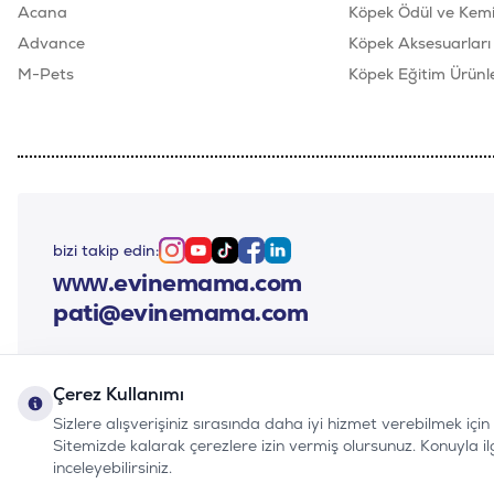
Acana
Köpek Ödül ve Kemik
Advance
Köpek Aksesuarları
M-Pets
Köpek Eğitim Ürünle
bizi takip edin:
Instagram
Youtube
Tiktok
Facebook
Linkedin
www.evinemama.com
pati@evinemama.com
Çerez Kullanımı
Sizlere alışverişiniz sırasında daha iyi hizmet verebilmek içi
Sitemizde kalarak çerezlere izin vermiş olursunuz. Konuyla ilgil
inceleyebilirsiniz.