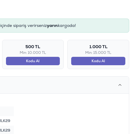
e
içinde sipariş verirseniz
yarın
kargoda!
500 TL
1.000 TL
Min: 10.000 TL
Min: 15.000 TL
Kodu Al
Kodu Al
MLK29
MLK29