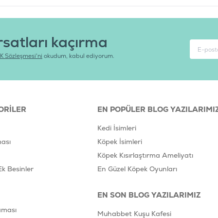
rsatları kaçırma
K Sözleşmesi'ni
okudum, kabul ediyorum.
ORILER
EN POPÜLER BLOG YAZILARIMI
Kedi İsimleri
ası
Köpek İsimleri
Köpek Kısırlaştırma Ameliyatı
Ek Besinler
En Güzel Köpek Oyunları
EN SON BLOG YAZILARIMIZ
aması
Muhabbet Kuşu Kafesi