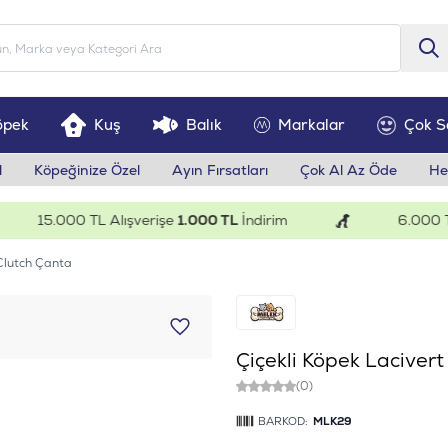
öpek
Kuş
Balık
Markalar
Çok S
l
Köpeğinize Özel
Ayın Fırsatları
Çok Al Az Öde
He
15.000 TL Alışverişe
1.000 TL
İndirim
6.000 TL A
 Clutch Çanta
Çiçekli Köpek Laciver
(0)
BARKOD:
MLK29