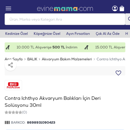
Kedinize Özel
Köpeğinize Özel
Ayın Fırsatları
Çok Al Az Öde
He
10.000 TL Alışverişe
500 TL
İndirim
15.000 TL Alışverişe
Ana Sayfa
BALIK
Akvaryum Bakım Malzemeleri
Contra Ichthyo Akva
Paylaş
Contra Ichthyo Akvaryum Balıkları İçin Deri
Solüsyonu 30ml
(0)
BARKOD:
8698931090423