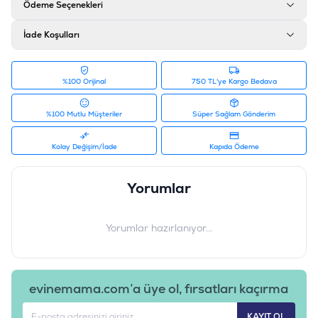
Ödeme Seçenekleri
İade Koşulları
%100 Orijinal
750 TL'ye Kargo Bedava
%100 Mutlu Müşteriler
Süper Sağlam Gönderim
Kolay Değişim/İade
Kapıda Ödeme
Yorumlar
Yorumlar hazırlanıyor...
evinemama.com’a üye ol, fırsatları kaçırma
KAYIT OL