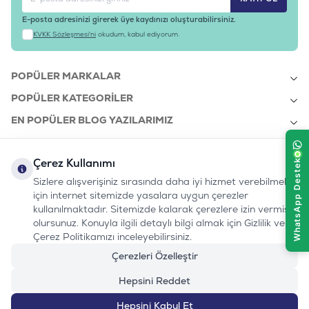
E-posta adresinizi girerek üye kaydınızı oluşturabilirsiniz.
KVKK Sözleşmesi'ni
okudum, kabul ediyorum.
POPÜLER MARKALAR
POPÜLER KATEGORILER
EN POPÜLER BLOG YAZILARIMIZ
EN SON BLOG YAZILARIMIZ
Çerez Kullanımı
KURUMSAL
Sizlere alışverişiniz sırasında daha iyi hizmet verebilmek
için internet sitemizde yasalara uygun çerezler
kullanılmaktadır. Sitemizde kalarak çerezlere izin vermiş
bizi takip edin:
olursunuz. Konuyla ilgili detaylı bilgi almak için Gizlilik ve
0232 7000 212
%100 MUTLU
Instagram
Youtube
Tiktok
Facebook
Linkedin
Çerez Politikamızı inceleyebilirsiniz.
www.evinemama.com
MÜŞTERI HATTI
pati@evinemama.com
(haftaiçi 09.00-17.00)
Çerezleri Özelleştir
Hepsini Reddet
Hepsini Kabul Et