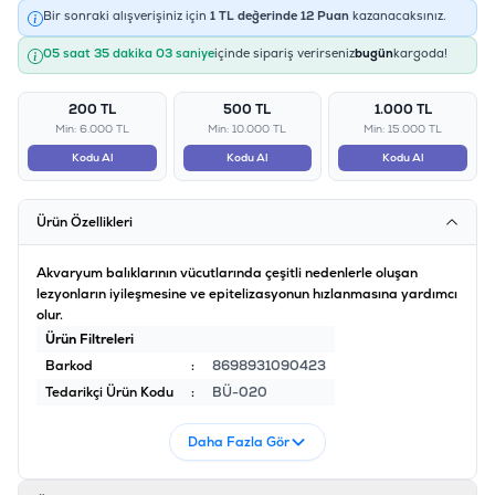
Bir sonraki alışverişiniz için
1
TL değerinde
12
Puan
kazanacaksınız.
05 saat 35 dakika 03 saniye
içinde sipariş verirseniz
bugün
kargoda!
200 TL
500 TL
1.000 TL
Min: 6.000 TL
Min: 10.000 TL
Min: 15.000 TL
Kodu Al
Kodu Al
Kodu Al
Ürün Özellikleri
Akvaryum balıklarının vücutlarında çeşitli nedenlerle oluşan
lezyonların iyileşmesine ve epitelizasyonun hızlanmasına yardımcı
olur.
Ürün Filtreleri
Barkod
:
8698931090423
Tedarikçi Ürün Kodu
:
BÜ-020
Daha Fazla Gör