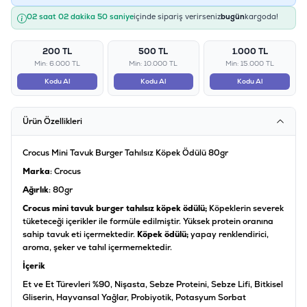
02 saat 02 dakika 50 saniye
içinde sipariş verirseniz
bugün
kargoda!
200 TL
500 TL
1.000 TL
Min: 6.000 TL
Min: 10.000 TL
Min: 15.000 TL
Kodu Al
Kodu Al
Kodu Al
Ürün Özellikleri
Crocus Mini Tavuk Burger Tahılsız Köpek Ödülü 80gr
Marka
: Crocus
Ağırlık
: 80gr
Crocus mini tavuk burger tahılsız köpek ödülü;
Köpeklerin severek
tüketeceği içerikler ile formüle edilmiştir. Yüksek protein oranına
sahip tavuk eti içermektedir.
Köpek ödülü;
yapay renklendirici,
aroma, şeker ve tahıl içermemektedir.
İçerik
Et ve Et Türevleri %90, Nişasta, Sebze Proteini, Sebze Lifi, Bitkisel
Gliserin, Hayvansal Yağlar, Probiyotik, Potasyum Sorbat