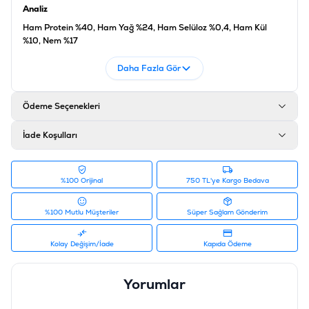
Analiz
Ham Protein %40, Ham Yağ %24, Ham Selüloz %0,4, Ham Kül
%10, Nem %17
Ürün Filtreleri
Daha Fazla Gör
Barkod
:
8699375357394
Tedarikçi Ürün Kodu
:
320-004
Ödeme Seçenekleri
İade Koşulları
%100 Orijinal
750 TL'ye Kargo Bedava
%100 Mutlu Müşteriler
Süper Sağlam Gönderim
Kolay Değişim/İade
Kapıda Ödeme
Yorumlar