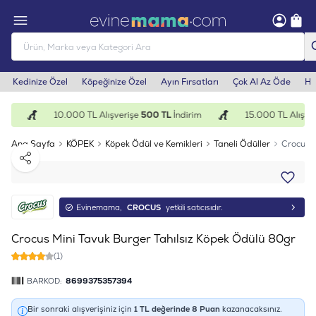
Kedinize Özel
Köpeğinize Özel
Ayın Fırsatları
Çok Al Az Öde
He
m
10.000 TL Alışverişe
500 TL
İndirim
15.000 TL Alışver
Ana Sayfa
KÖPEK
Köpek Ödül ve Kemikleri
Taneli Ödüller
Crocus M
Paylaş
Evinemama,
CROCUS
yetkili satıcısıdır.
Crocus Mini Tavuk Burger Tahılsız Köpek Ödülü 80gr
(1)
BARKOD:
8699375357394
Bir sonraki alışverişiniz için
1
TL değerinde
8
Puan
kazanacaksınız.