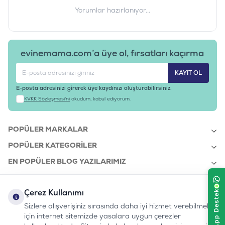
Yorumlar hazırlanıyor...
evinemama.com’a üye ol, fırsatları kaçırma
KAYIT OL
E-posta adresinizi girerek üye kaydınızı oluşturabilirsiniz.
KVKK Sözleşmesi'ni
okudum, kabul ediyorum.
POPÜLER MARKALAR
POPÜLER KATEGORILER
EN POPÜLER BLOG YAZILARIMIZ
EN SON BLOG YAZILARIMIZ
Çerez Kullanımı
KURUMSAL
Sizlere alışverişiniz sırasında daha iyi hizmet verebilmek
için internet sitemizde yasalara uygun çerezler