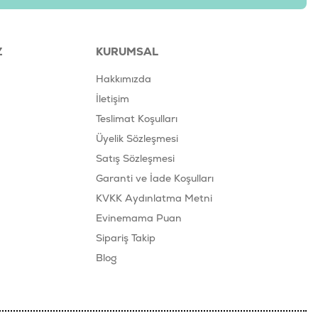
ler için günde 1 tüp verilmesi önerilir. Doğrudan elden yalatılarak veya
ıcı olarak sunulabilir. Oda sıcaklığında servis ediniz. Açıldıktan sonra
edinizin yanında her zaman taze içme suyu bulundurunuz.
Z
KURUMSAL
681085430788
Hakkımızda
İletişim
25-05
Teslimat Koşulları
Üyelik Sözleşmesi
Satış Sözleşmesi
Garanti ve İade Koşulları
KVKK Aydınlatma Metni
Evinemama Puan
Sipariş Takip
Blog