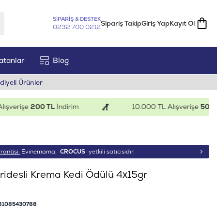
SİPARİŞ & DESTEK
Sipariş Takip
Giriş Yap
Kayıt Ol
0232 700 0212
atanlar
Blog
diyeli Ürünler
erişe
200 TL
İndirim
10.000 TL Alışverişe
500 TL
İn
rantisi.
Evinemama,
CROCUS
yetkili satıcısıdır.
ridesli Krema Kedi Ödülü 4x15gr
81085430788