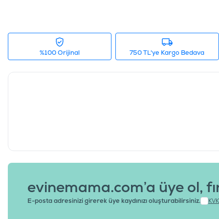
%100 Orijinal
750 TL'ye Kargo Bedava
evinemama.com’a üye ol, fı
E-posta adresinizi girerek üye kaydınızı oluşturabilirsiniz.
KVK