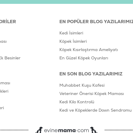
*
Beslenme Önerisi:
Yetişkin kedi
kuru mamanın üzerine lezzet artır
tüpü bekletmeden tüketiniz ve k
ORILER
EN POPÜLER BLOG YAZILARIMI
Ürün Filtreleri
Kedi İsimleri
Barkod
:
8
ası
Köpek İsimleri
Tedarikçi Ürün Kodu
:
3
Köpek Kısırlaştırma Ameliyatı
Ek Besinler
En Güzel Köpek Oyunları
EN SON BLOG YAZILARIMIZ
aması
Muhabbet Kuşu Kafesi
leri
Veteriner Önerisi Köpek Maması
Kedi Kilo Kontrolü
ri
Kedi ve Köpeklerde Down Sendromu