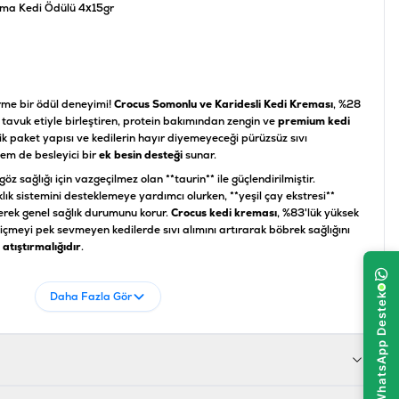
ema Kedi Ödülü 4x15gr
rme bir ödül deneyimi!
Crocus Somonlu ve Karidesli Kedi Kreması
, %28
tavuk etiyle birleştiren, protein bakımından zengin ve
premium kedi
ik paket yapısı ve kedilerin hayır diyemeyeceği pürüzsüz sıvı
hem de besleyici bir
ek besin desteği
sunar.
göz sağlığı için vazgeçilmez olan **taurin** ile güçlendirilmiştir.
ıklık sistemini desteklemeye yardımcı olurken, **yeşil çay ekstresi**
erek genel sağlık durumunu korur.
Crocus kedi kreması
, %83'lük yüksek
 içmeyi pek sevmeyen kedilerde sıvı alımını artırarak böbrek sağlığını
 atıştırmalığıdır
.
Daha Fazla Gör
Miktar (En Az / En Fazla)
%9.2 (En Az)
%1.5 (En Az)