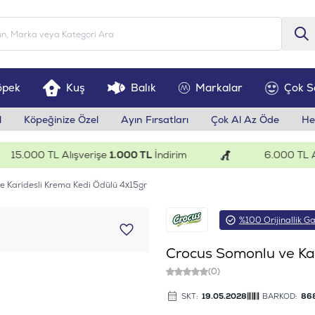
öpek
Kuş
Balık
Markalar
Çok S
l
Köpeğinize Özel
Ayın Fırsatları
Çok Al Az Öde
He
.000 TL Alışverişe
1.000 TL
İndirim
6.000 TL Alışv
e Karidesli Krema Kedi Ödülü 4x15gr
%100 Orijinallik Ga
Crocus Somonlu ve Ka
(0)
SKT:
19.05.2028
BARKOD:
86