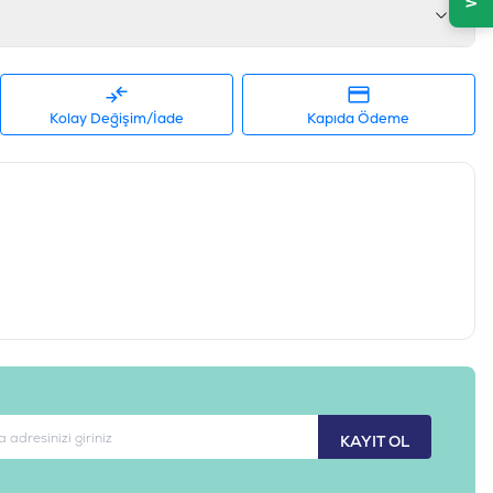
%2.5 (En Fazla)
%2 (En Fazla)
%83 (En Fazla)
Kolay Değişim/İade
Kapıda Ödeme
liği:
Yüksek oranda somon ve karides içeriğiyle doğal
nar.
:
Balık ve tavuk etinin birleşimiyle yüksek
tein sağlar.
İlave edilen taurin ile kedinizin görme fonksiyonlarını
lur.
i:
Yüksek nem içeriği sayesinde idrar yolları sağlığını
a katkı sağlar.
ka nişastası ile mideyi yormayan, hafif ve lezzetli bir
KAYIT OL
es eti %28, tavuk eti %20, tapioka nişastası, tavuk yağı, taurin, guar
tamini takviyesi, yeşil çay ekstresi, su.