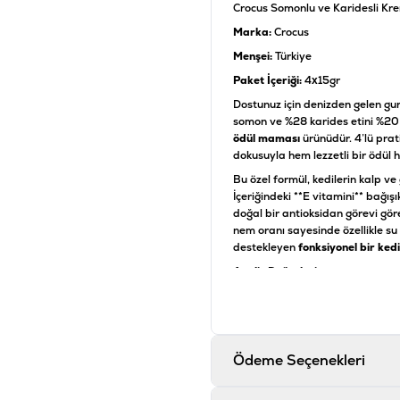
Crocus Somonlu ve Karidesli Kr
Marka:
Crocus
Menşei:
Türkiye
Paket İçeriği:
4x15gr
Dostunuz için denizden gelen gu
somon ve %28 karides etini %20 
ödül maması
ürünüdür. 4’lü prat
dokusuyla hem lezzetli bir ödül 
Bu özel formül, kedilerin kalp ve 
İçeriğindeki **E vitamini** bağış
doğal bir antioksidan görevi gör
nem oranı sayesinde özellikle su
destekleyen
fonksiyonel bir kedi
Analiz Değerleri
Bileşen
Ham Protein
Ödeme Seçenekleri
Ham Yağ