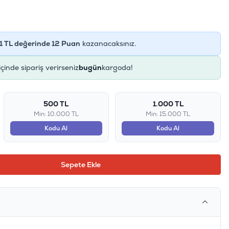
1
TL değerinde
12
Puan
kazanacaksınız.
içinde sipariş verirseniz
bugün
kargoda!
500 TL
1.000 TL
Min: 10.000 TL
Min: 15.000 TL
Kodu Al
Kodu Al
Sepete Ekle