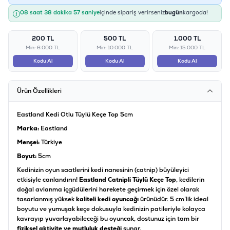
08 saat 38 dakika 56 saniye
içinde sipariş verirseniz
bugün
kargoda!
200 TL
500 TL
1.000 TL
Min: 6.000 TL
Min: 10.000 TL
Min: 15.000 TL
Kodu Al
Kodu Al
Kodu Al
Ürün Özellikleri
Eastland Kedi Otlu Tüylü Keçe Top 5cm
Marka:
Eastland
Menşei:
Türkiye
Boyut:
5cm
Kedinizin oyun saatlerini kedi nanesinin (catnip) büyüleyici
etkisiyle canlandırın!
Eastland Catnipli Tüylü Keçe Top
, kedilerin
doğal avlanma içgüdülerini harekete geçirmek için özel olarak
tasarlanmış yüksek
kaliteli kedi oyuncağı
ürünüdür. 5 cm’lik ideal
boyutu ve yumuşak keçe dokusuyla kedinizin patileriyle kolayca
kavrayıp yuvarlayabileceği bu oyuncak, dostunuz için tam bir
fiziksel aktivite ve mutluluk desteği
sunar.