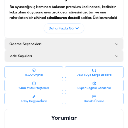
Bu oyuncağın iç kısmında bulunan premium kedi nanesi, kedinizin
koku alma duyusunu uyararak oyun süresini uzatan ve onu
rahatlatan bir
zihinsel stimülasyon desteği
sağlar. Üst kısmındaki
renkli tüy eklentileri, her yuvarlanma hareketinde kedinizin görsel
Daha Fazla Gör
dikkatini çekerek kovalama içgüdüsünü tetikler.
Eastland tüylü
keçe top
, evde yalnız kalan kedilerde can sıkıntısını gideren,
enerjiyi sağlıklı bir şekilde boşaltmaya yardımcı olan ve
Ödeme Seçenekleri
mobilyalara olan ilgiyi oyuncağa yönlendiren
fonksiyonel kedi
aksesuarı
seçeneklerinden biridir.
İade Koşulları
Ürün Özellikleri
Özellik
Açıklama
%100 Orijinal
750 TL'ye Kargo Bedava
Ürün Tipi
Kedi Naneli ve Tüylü Avcılık Topu
%100 Mutlu Müşteriler
Süper Sağlam Gönderim
Boyut
5 cm Çap (Her Irk İçin Uygun)
Kolay Değişim/İade
Kapıda Ödeme
Malzeme
Doğal Keçe Doku ve Yumuşak Kuş Tüyleri
Yorumlar
İçerik
Yüksek Kaliteli Kurutulmuş Catnip (Kedi Nanesi)