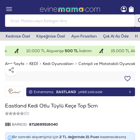
Kedinize Özel
Köpeğinize Özel
Ayın Fırsatları
Çok Al Az Öde
He
rim
10.000 TL Alışverişe
500 TL
İndirim
15.000 TL Alışve
Ana Sayfa
KEDİ
Kedi Oyuncakları
Catnipli ve Matatabili Oyuncakla
Paylaş
Evinemama,
EASTLAND
yetkili satıcısıdır.
Eastland Kedi Otlu Tüylü Keçe Top 5cm
(0)
BARKOD:
8712695516040
Bir sonraki alışverişiniz için
2
TL değerinde
21
Puan
kazanacaksınız.