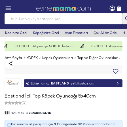
Kedinize Özel
Köpeğinize Özel
Ayın Fırsatları
Çok Al Az Öde
He
10.000 TL Alışverişe
500 TL
İndirim
15.000 TL Alışverişe
1
Ana Sayfa
KÖPEK
Köpek Oyuncakları
Top ve Diğer Oyuncaklar
Ea
Paylaş
Evinemama,
EASTLAND
yetkili satıcısıdır.
Eastland İpli Top Köpek Oyuncağı 5x40cm
(0)
BARKOD:
8712695013716
Bir sonraki alışverişiniz için
3
TL değerinde
32
Puan
kazanacaksınız.