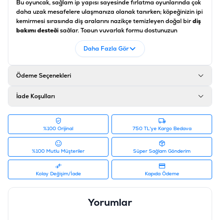
Bu oyuncak, sağlam ip yapısı sayesinde fırlatma oyunlarında çok
daha uzak mesafelere ulaşmanıza olanak tanırken; köpeğinizin ipi
kemirmesi sırasında diş aralarını nazikçe temizleyen doğal bir
diş
bakımı desteği
sağlar. Topun yuvarlak formu dostunuzun
oyuncağı rahatça kavramasına ve taşımasına imkan verir.
Daha Fazla Gör
Eastland ipli top
, evde veya dışarıda enerjisini atmak isteyen
köpekler için can sıkıntısını gideren, zihinsel odaklanmayı artıran
ve çekiştirme gücünü geliştiren
kaliteli köpek aksesuarı
Ödeme Seçenekleri
seçeneklerinden biridir.
Ürün Özellikleri
İade Koşulları
Özellik
Açıklama
%100 Orijinal
750 TL'ye Kargo Bedava
Ürün Tipi
İpli Fırlatma ve Çekiştirme Topu
Boyut
5 cm Çap / 40 cm İp
%100 Mutlu Müşteriler
Süper Sağlam Gönderim
Malzeme
Dayanıklı Pamuk İp ve Sert Kauçuk/Plastik Top
Kolay Değişim/İade
Kapıda Ödeme
Fonksiyon
Yüksek Enerji Boşaltımı ve Diş Temizliği
Yorumlar
Uygunluk
Her Irktan Köpek İçin Uygundur