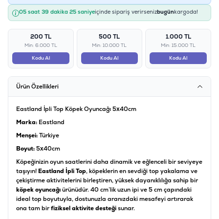
05 saat 39 dakika 25 saniye
içinde sipariş verirseniz
bugün
kargoda!
200 TL
500 TL
1.000 TL
Min: 6.000 TL
Min: 10.000 TL
Min: 15.000 TL
Kodu Al
Kodu Al
Kodu Al
Ürün Özellikleri
Eastland İpli Top Köpek Oyuncağı 5x40cm
Marka:
Eastland
Menşei:
Türkiye
Boyut:
5x40cm
Köpeğinizin oyun saatlerini daha dinamik ve eğlenceli bir seviyeye
taşıyın!
Eastland İpli Top
, köpeklerin en sevdiği top yakalama ve
çekiştirme aktivitelerini birleştiren, yüksek dayanıklılığa sahip bir
köpek oyuncağı
ürünüdür. 40 cm’lik uzun ipi ve 5 cm çapındaki
ideal top boyutuyla, dostunuzla aranızdaki mesafeyi artırarak
ona tam bir
fiziksel aktivite desteği
sunar.