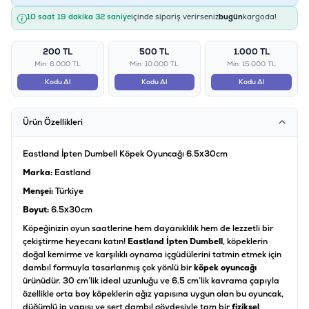
10 saat 19 dakika 31 saniye
içinde sipariş verirseniz
bugün
kargoda!
200 TL
500 TL
1.000 TL
Min: 6.000 TL
Min: 10.000 TL
Min: 15.000 TL
Kodu Al
Kodu Al
Kodu Al
Ürün Özellikleri
Eastland İpten Dumbell Köpek Oyuncağı 6.5x30cm
Marka:
Eastland
Menşei:
Türkiye
Boyut:
6.5x30cm
Köpeğinizin oyun saatlerine hem dayanıklılık hem de lezzetli bir
çekiştirme heyecanı katın!
Eastland İpten Dumbell
, köpeklerin
doğal kemirme ve karşılıklı oynama içgüdülerini tatmin etmek için
dambıl formuyla tasarlanmış çok yönlü bir
köpek oyuncağı
ürünüdür. 30 cm’lik ideal uzunluğu ve 6.5 cm’lik kavrama çapıyla
özellikle orta boy köpeklerin ağız yapısına uygun olan bu oyuncak,
düğümlü ip yapısı ve sert dambıl gövdesiyle tam bir
fiziksel