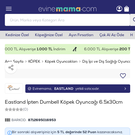
Kedinize Özel
Köpeğinize Özel
Ayın Fırsatları
Çok Al Az Öde
He
5.000 TL Alışverişe
1.000 TL
İndirim
6.000 TL Alışverişe
200 TL
İn
Ana Sayfa
KÖPEK
Köpek Oyuncakları
Diş İpi ve Diş Sağlığı Oyuncakl
Paylaş
Evinemama,
EASTLAND
yetkili satıcısıdır.
Eastland İpten Dumbell Köpek Oyuncağı 6.5x30cm
(0)
BARKOD:
8712695016953
Bir sonraki alışverişiniz için
5
TL değerinde
52
Puan
kazanacaksınız.