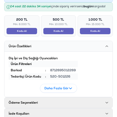
04 saat 22 dakika 34 saniye
içinde sipariş verirseniz
bugün
kargoda!
200 TL
500 TL
1.000 TL
Min: 6.000 TL
Min: 10.000 TL
Min: 15.000 TL
Kodu Al
Kodu Al
Kodu Al
Ürün Özellikleri
Diş İpi ve Diş Sağlığı Oyuncakları
Ürün Filtreleri
Barkod
:
8712695012269
Tedarikçi Ürün Kodu
:
520-501226
Daha Fazla Gör
Ödeme Seçenekleri
İade Koşulları