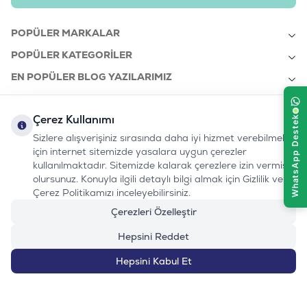
POPÜLER MARKALAR
POPÜLER KATEGORILER
EN POPÜLER BLOG YAZILARIMIZ
EN SON BLOG YAZILARIMIZ
Çerez Kullanımı
KURUMSAL
Sizlere alışverişiniz sırasında daha iyi hizmet verebilmek
için internet sitemizde yasalara uygun çerezler
kullanılmaktadır. Sitemizde kalarak çerezlere izin vermiş
bizi takip edin:
olursunuz. Konuyla ilgili detaylı bilgi almak için Gizlilik ve
0232 7000 212
%100 MUTLU
Instagram
Youtube
Tiktok
Facebook
Linkedin
Çerez Politikamızı inceleyebilirsiniz.
www.evinemama.com
MÜŞTERI HATTI
pati@evinemama.com
(haftaiçi 09.00-17.00)
Çerezleri Özelleştir
Hepsini Reddet
Hepsini Kabul Et