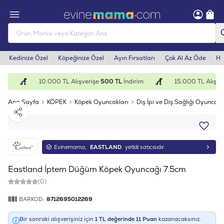
Kedinize Özel
Köpeğinize Özel
Ayın Fırsatları
Çok Al Az Öde
He
im
10.000 TL Alışverişe
500 TL
İndirim
15.000 TL Alışver
Ana Sayfa
KÖPEK
Köpek Oyuncakları
Diş İpi ve Diş Sağlığı Oyuncakl
Paylaş
Evinemama,
EASTLAND
yetkili satıcısıdır.
Eastland İptem Düğüm Köpek Oyuncağı 7.5cm
(0)
BARKOD:
8712695012269
Bir sonraki alışverişiniz için
1
TL değerinde
11
Puan
kazanacaksınız.