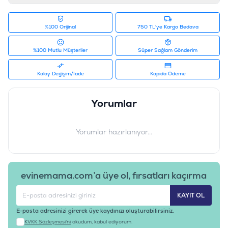
%100 Orijinal
750 TL'ye Kargo Bedava
%100 Mutlu Müşteriler
Süper Sağlam Gönderim
Kolay Değişim/İade
Kapıda Ödeme
Yorumlar
Yorumlar hazırlanıyor...
evinemama.com’a üye ol, fırsatları kaçırma
KAYIT OL
E-posta adresinizi girerek üye kaydınızı oluşturabilirsiniz.
KVKK Sözleşmesi'ni
okudum, kabul ediyorum.