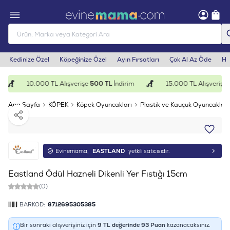
Kedinize Özel
Köpeğinize Özel
Ayın Fırsatları
Çok Al Az Öde
He
10.000 TL Alışverişe
500 TL
İndirim
15.000 TL Alışverişe
1
Ana Sayfa
KÖPEK
Köpek Oyuncakları
Plastik ve Kauçuk Oyuncaklar
Paylaş
Evinemama,
EASTLAND
yetkili satıcısıdır.
Eastland Ödül Hazneli Dikenli Yer Fıstığı 15cm
(0)
BARKOD:
8712695305385
Bir sonraki alışverişiniz için
9
TL değerinde
93
Puan
kazanacaksınız.