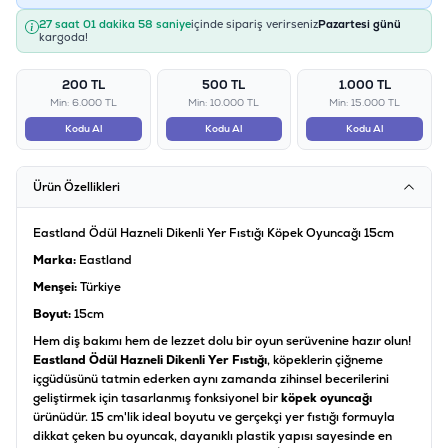
27 saat 01 dakika 58 saniye
içinde sipariş verirseniz
Pazartesi günü
kargoda!
200 TL
500 TL
1.000 TL
Min: 6.000 TL
Min: 10.000 TL
Min: 15.000 TL
Kodu Al
Kodu Al
Kodu Al
Ürün Özellikleri
Eastland Ödül Hazneli Dikenli Yer Fıstığı Köpek Oyuncağı 15cm
Marka:
Eastland
Menşei:
Türkiye
Boyut:
15cm
Hem diş bakımı hem de lezzet dolu bir oyun serüvenine hazır olun!
Eastland Ödül Hazneli Dikenli Yer Fıstığı
, köpeklerin çiğneme
içgüdüsünü tatmin ederken aynı zamanda zihinsel becerilerini
geliştirmek için tasarlanmış fonksiyonel bir
köpek oyuncağı
ürünüdür. 15 cm'lik ideal boyutu ve gerçekçi yer fıstığı formuyla
dikkat çeken bu oyuncak, dayanıklı plastik yapısı sayesinde en