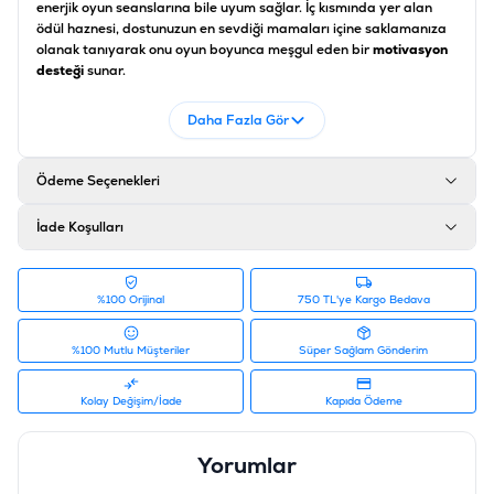
enerjik oyun seanslarına bile uyum sağlar. İç kısmında yer alan
ödül haznesi, dostunuzun en sevdiği mamaları içine saklamanıza
olanak tanıyarak onu oyun boyunca meşgul eden bir
motivasyon
desteği
sunar.
Bu oyuncağın üzerindeki özel dikenli yüzey, köpeğiniz her çiğneme
Daha Fazla Gör
hamlesi yaptığında diş etlerine nazikçe masaj yaparak kan
dolaşımını hızlandıran bir
diş sağlığı desteği
sağlar.
Eastland
dikenli yer fıstığı
, dişlerdeki plak ve tartarın temizlenmesine
Ödeme Seçenekleri
mekanik olarak yardımcı olurken, ödüle ulaşma çabasıyla
köpeğinizin problem çözme yeteneğini artıran bir
zihinsel gelişim
desteği
sunar. Hem fiziksel aktiviteyi artıran hem de evde tek
İade Koşulları
başına vakit geçiren köpeklerde stresi azaltan bu
premium köpek
aksesuarı
, dostunuzun favori eğlencesi olacak.
Ürün Özellikleri
%100 Orijinal
750 TL'ye Kargo Bedava
Özellik
Açıklama
%100 Mutlu Müşteriler
Süper Sağlam Gönderim
Ürün Tipi
Ödül Hazneli ve Dikenli Çiğneme Oyuncağı
Kolay Değişim/İade
Kapıda Ödeme
Boyut
15 cm Uzunluk
Yorumlar
Malzeme
Isırmaya Dayanıklı, Güvenli Plastik