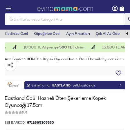
Kedinize Özel
Köpeğinize Özel
Ayın Fırsatları
Çok Al Az Öde
He
rim
10.000 TL Alışverişe
500 TL
İndirim
15.000 TL Alışve
Ana Sayfa
KÖPEK
Köpek Oyuncakları
Ödül Hazneli Oyuncaklar
Ea
Paylaş
Evinemama,
EASTLAND
yetkili satıcısıdır.
Eastland Ödül Hazneli Öten Şekerleme Köpek
Oyuncağı 17.5cm
(0)
BARKOD:
8712695305330