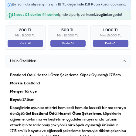
Bir sonraki alışverişiniz için
12
TL değerinde
118
Puan
kazanacaksınız.
13 saat 03 dakika 44 saniye
içinde sipariş verirseniz
bugün
kargoda!
200 TL
500 TL
1.000 TL
Min: 6.000 TL
Min: 10.000 TL
Min: 15.000 TL
Kodu Al
Kodu Al
Kodu Al
Ürün Özellikleri
Eastland Ödül Hazneli Öten Şekerleme Köpek Oyuncağı 17.5cm
Marka:
Eastland
Menşei:
Türkiye
Boyut:
17.5cm
Köpeğinizin oyun saatlerini hem sesli hem de lezzetli bir maceraya
dönüştürün!
Eastland Ödül Hazneli Öten Şekerleme
, köpeklerin
çiğneme, avlanma ve keşfetme içgüdülerini aynı anda tatmin
etmek için tasarlanmış çok yönlü bir
köpek oyuncağı
ürünüdür.
17.5 cm’lik boyutu ve eğlenceli şekerleme formuyla dikkat çeken bu