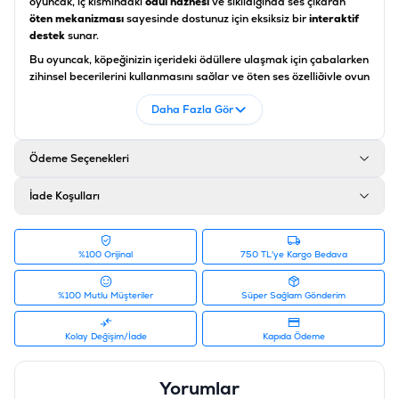
oyuncak, iç kısmındaki
ödül haznesi
ve sıkıldığında ses çıkaran
öten mekanizması
sayesinde dostunuz için eksiksiz bir
interaktif
destek
sunar.
Bu oyuncak, köpeğinizin içerideki ödüllere ulaşmak için çabalarken
zihinsel becerilerini kullanmasını sağlar ve öten ses özelliğiyle oyun
motivasyonunu her an canlı tutarak
zihinsel gelişim desteği
sunar.
Daha Fazla Gör
Dayanıklı plastik yapısı sayesinde uzun süreli bir
çiğneme desteği
oluşturan
Eastland ödül hazneli şekerleme
, evde tek başına vakit
geçiren köpeklerde ayrılık kaygısını azaltan ve enerjiyi sağlıklı bir
Ödeme Seçenekleri
şekilde boşaltmaya yardımcı olan
kaliteli köpek aksesuarı
seçeneklerinden biridir. Hem fiziksel aktiviteyi teşvik eder hem de
eğlenceli ses efektleriyle köpeğinizin odaklanma süresini artırır.
İade Koşulları
Ürün Özellikleri
Özellik
%100 Orijinal
Açıklama
750 TL'ye Kargo Bedava
Ürün Tipi
Ödül Hazneli ve Öten Köpek Oyuncağı
%100 Mutlu Müşteriler
Süper Sağlam Gönderim
Boyut
17.5 cm
Kolay Değişim/İade
Kapıda Ödeme
Ses Özelliği
Sıkıldığında Ses Çıkaran Dahili Squeaker
Yorumlar