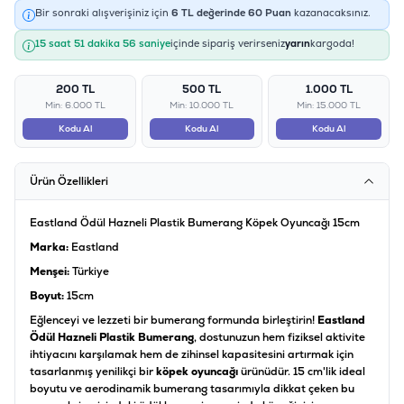
Bir sonraki alışverişiniz için
6
TL değerinde
60
Puan
kazanacaksınız.
15 saat 51 dakika 56 saniye
içinde sipariş verirseniz
yarın
kargoda!
200 TL
500 TL
1.000 TL
Min: 6.000 TL
Min: 10.000 TL
Min: 15.000 TL
Kodu Al
Kodu Al
Kodu Al
Ürün Özellikleri
Eastland Ödül Hazneli Plastik Bumerang Köpek Oyuncağı 15cm
Marka:
Eastland
Menşei:
Türkiye
Boyut:
15cm
Eğlenceyi ve lezzeti bir bumerang formunda birleştirin!
Eastland
Ödül Hazneli Plastik Bumerang
, dostunuzun hem fiziksel aktivite
ihtiyacını karşılamak hem de zihinsel kapasitesini artırmak için
tasarlanmış yenilikçi bir
köpek oyuncağı
ürünüdür. 15 cm'lik ideal
boyutu ve aerodinamik bumerang tasarımıyla dikkat çeken bu