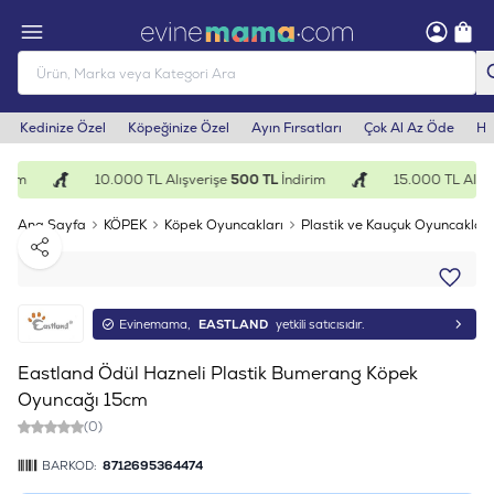
Kedinize Özel
Köpeğinize Özel
Ayın Fırsatları
Çok Al Az Öde
He
rim
10.000 TL Alışverişe
500 TL
İndirim
15.000 TL Alışv
Ana Sayfa
KÖPEK
Köpek Oyuncakları
Plastik ve Kauçuk Oyuncaklar
Paylaş
Evinemama,
EASTLAND
yetkili satıcısıdır.
Eastland Ödül Hazneli Plastik Bumerang Köpek
Oyuncağı 15cm
(0)
BARKOD:
8712695364474