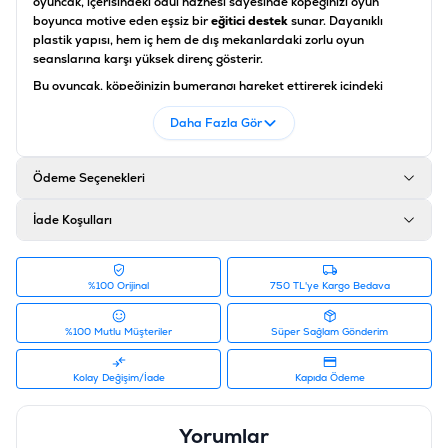
oyuncak, içerisindeki ödül haznesi sayesinde köpeğinizi oyun
boyunca motive eden eşsiz bir
eğitici destek
sunar. Dayanıklı
plastik yapısı, hem iç hem de dış mekanlardaki zorlu oyun
seanslarına karşı yüksek direnç gösterir.
Bu oyuncak, köpeğinizin bumerangı hareket ettirerek içindeki
ödüllere ulaşmaya çalışmasını sağlayarak
motor becerilerini
ve
Daha Fazla Gör
problem çözme yeteneğini geliştiren önemli bir
sağlık desteği
sağlar.
Eastland ödül hazneli bumerang
, alışılmışın dışındaki
formuyla yere düştüğünde düzensiz hareketler sergileyerek
Ödeme Seçenekleri
köpeğinizin dikkatini ve reflekslerini canlı tutan bir
etkileşimli
oyuncak
görevi görür. Köpeğinizin biriken enerjisini en sağlıklı ve
ödül dolu şekilde boşaltmasına yardımcı olan bu ürün, evde tek
İade Koşulları
başına vakit geçiren dostlarınız için de harika bir stres gidericidir.
Ürün Özellikleri
%100 Orijinal
750 TL'ye Kargo Bedava
Özellik
Açıklama
%100 Mutlu Müşteriler
Süper Sağlam Gönderim
Ürün Tipi
Ödül Hazneli İnteraktif Bumerang
Kolay Değişim/İade
Kapıda Ödeme
Boyut
15 cm
Malzeme
Yüksek Dayanımlı, Güvenli Plastik
Yorumlar