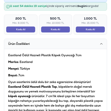
11 saat 54 dakika 19 saniye
içinde sipariş verirseniz
bugün
kargoda!
200 TL
500 TL
1.000 TL
Min: 6.000 TL
Min: 10.000 TL
Min: 15.000 TL
Kodu Al
Kodu Al
Kodu Al
Ürün Özellikleri
Eastland Ödül Hazneli Plastik Köpek Oyuncağı 7cm
Marka:
Eastland
Menşei:
Türkiye
Boyut:
7cm
Oyun saatlerini ödül dolu bir zeka egzersizine dönüştürün!
Eastland Ödül Hazneli Plastik Top
, köpeklerin doğal merak
duygusunu ve yemek motivasyonunu birleştiren interaktif bir
köpek oyuncağı
ürünüdür. 7 cm'lik ideal çapı ile her boyuttan
köpeğin rahatça yuvarlayabileceği bu top, dayanıklı plastik yapısı
sayesinde hem ev içinde hem de bahçe gibi dış mekanlarda uzun
ömürlü bir kullanım sunar. İç kısmında yer alan özel ödül haznesi,