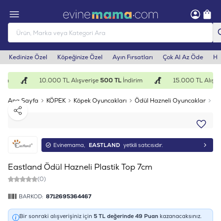
Kedinize Özel
Köpeğinize Özel
Ayın Fırsatları
Çok Al Az Öde
He
im
10.000 TL Alışverişe
500 TL
İndirim
15.000 TL Alışve
Ana Sayfa
KÖPEK
Köpek Oyuncakları
Ödül Hazneli Oyuncaklar
Ea
Paylaş
Evinemama,
EASTLAND
yetkili satıcısıdır.
Eastland Ödül Hazneli Plastik Top 7cm
(0)
BARKOD:
8712695364467
Bir sonraki alışverişiniz için
5
TL değerinde
49
Puan
kazanacaksınız.