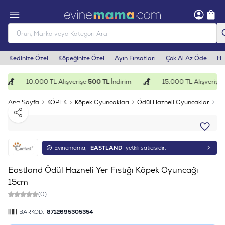
Kedinize Özel
Köpeğinize Özel
Ayın Fırsatları
Çok Al Az Öde
He
10.000 TL Alışverişe
500 TL
İndirim
15.000 TL Alışverişe
1
Ana Sayfa
KÖPEK
Köpek Oyuncakları
Ödül Hazneli Oyuncaklar
Ea
Paylaş
Evinemama,
EASTLAND
yetkili satıcısıdır.
Eastland Ödül Hazneli Yer Fıstığı Köpek Oyuncağı
15cm
(0)
BARKOD:
8712695305354