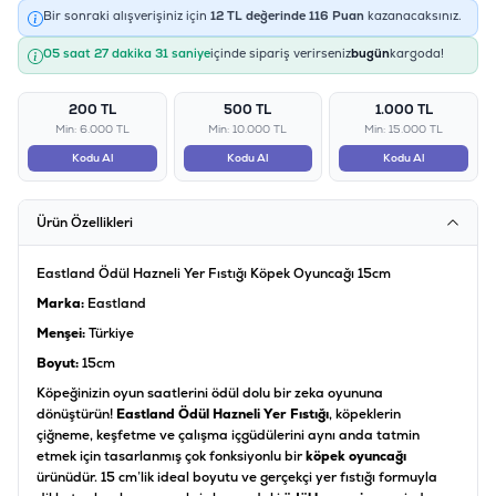
Bir sonraki alışverişiniz için
12
TL değerinde
116
Puan
kazanacaksınız.
05 saat 27 dakika 31 saniye
içinde sipariş verirseniz
bugün
kargoda!
200 TL
500 TL
1.000 TL
Min: 6.000 TL
Min: 10.000 TL
Min: 15.000 TL
Kodu Al
Kodu Al
Kodu Al
Ürün Özellikleri
Eastland Ödül Hazneli Yer Fıstığı Köpek Oyuncağı 15cm
Marka:
Eastland
Menşei:
Türkiye
Boyut:
15cm
Köpeğinizin oyun saatlerini ödül dolu bir zeka oyununa
dönüştürün!
Eastland Ödül Hazneli Yer Fıstığı
, köpeklerin
çiğneme, keşfetme ve çalışma içgüdülerini aynı anda tatmin
etmek için tasarlanmış çok fonksiyonlu bir
köpek oyuncağı
ürünüdür. 15 cm’lik ideal boyutu ve gerçekçi yer fıstığı formuyla