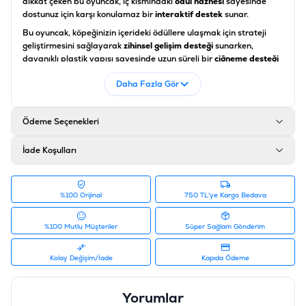
dikkat çeken bu oyuncak, iç kısmındaki
ödül haznesi
sayesinde
dostunuz için karşı konulamaz bir
interaktif destek
sunar.
Bu oyuncak, köpeğinizin içerideki ödüllere ulaşmak için strateji
geliştirmesini sağlayarak
zihinsel gelişim desteği
sunarken,
dayanıklı plastik yapısı sayesinde uzun süreli bir
çiğneme desteği
oluşturur.
Eastland ödül hazneli oyuncak
, köpeğinizin evde tek
Daha Fazla Gör
başına kaldığı anlarda can sıkıntısını gideren ve enerjisini pozitif
bir yöne kanalize etmesine yardımcı olan
kaliteli köpek aksesuarı
seçeneklerinden biridir. Hem fiziksel aktiviteyi teşvik eder hem de
Ödeme Seçenekleri
köpeğinizin problem çözme yeteneklerini geliştirerek sağlıklı oyun
alışkanlıklarını destekler.
İade Koşulları
Ürün Özellikleri
Özellik
Açıklama
%100 Orijinal
750 TL'ye Kargo Bedava
Ürün Tipi
Ödül Hazneli Zeka ve Çiğneme Oyuncağı
%100 Mutlu Müşteriler
Süper Sağlam Gönderim
Boyut
15 cm
Kolay Değişim/İade
Kapıda Ödeme
Malzeme
Dayanıklı, Toksik İçermeyen Sert Plastik
Yorumlar
Fonksiyon
Zihinsel Stimülasyon ve Fiziksel Egzersiz