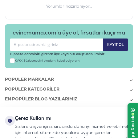
Barkod
:
7629070021363
Yorumlar hazırlanıyor...
Tedarikçi Ürün Kodu
:
HTENJQ9
evinemama.com’a üye ol, fırsatları kaçırma
KAYIT OL
E-posta adresinizi girerek üye kaydınızı oluşturabilirsiniz.
KVKK Sözleşmesi'ni
okudum, kabul ediyorum.
POPÜLER MARKALAR
POPÜLER KATEGORILER
EN POPÜLER BLOG YAZILARIMIZ
EN SON BLOG YAZILARIMIZ
Çerez Kullanımı
KURUMSAL
Sizlere alışverişiniz sırasında daha iyi hizmet verebilmek
için internet sitemizde yasalara uygun çerezler