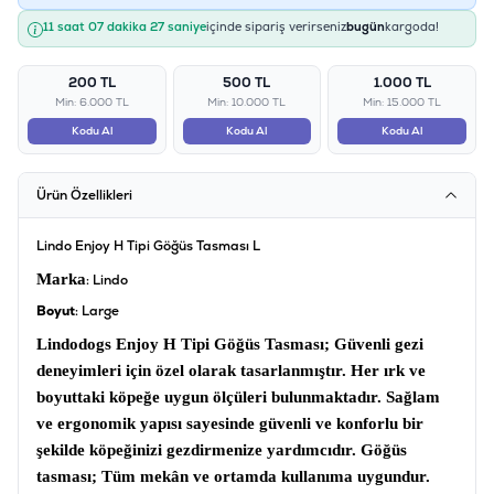
11 saat 07 dakika 27 saniye
içinde sipariş verirseniz
bugün
kargoda!
200 TL
500 TL
1.000 TL
Min: 6.000 TL
Min: 10.000 TL
Min: 15.000 TL
Kodu Al
Kodu Al
Kodu Al
Ürün Özellikleri
Lindo Enjoy H Tipi Göğüs Tasması L
Marka
: Lindo
Boyut
: Large
Lindodogs Enjoy H Tipi Göğüs Tasması
; Güvenli gezi
deneyimleri için özel olarak tasarlanmıştır. Her ırk ve
boyuttaki köpeğe uygun ölçüleri bulunmaktadır. Sağlam
ve ergonomik yapısı sayesinde güvenli ve konforlu bir
şekilde köpeğinizi gezdirmenize yardımcıdır.
Göğüs
tasması
; Tüm mekân ve ortamda kullanıma uygundur.