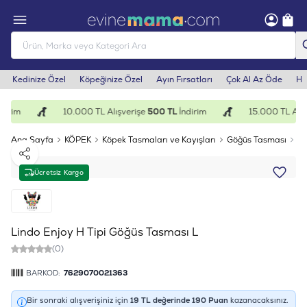
Kedinize Özel
Köpeğinize Özel
Ayın Fırsatları
Çok Al Az Öde
He
irim
10.000 TL Alışverişe
500 TL
İndirim
15.000 TL Alış
Ana Sayfa
KÖPEK
Köpek Tasmaları ve Kayışları
Göğüs Tasması
Li
Paylaş
Ücretsiz Kargo
Lindo Enjoy H Tipi Göğüs Tasması L
(0)
BARKOD:
7629070021363
Bir sonraki alışverişiniz için
19
TL değerinde
190
Puan
kazanacaksınız.