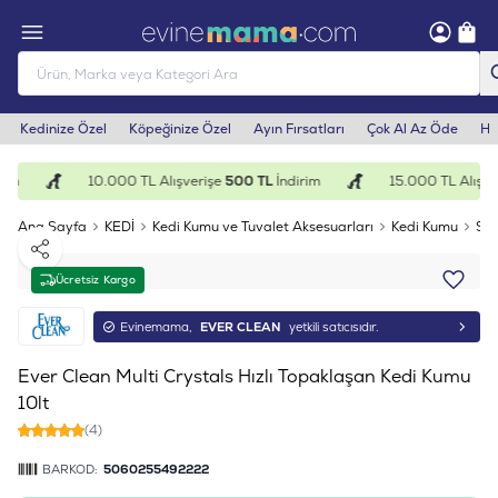
Kedinize Özel
Köpeğinize Özel
Ayın Fırsatları
Çok Al Az Öde
He
im
10.000 TL Alışverişe
500 TL
İndirim
15.000 TL Alışver
Ana Sayfa
KEDİ
Kedi Kumu ve Tuvalet Aksesuarları
Kedi Kumu
Sil
Paylaş
Ücretsiz Kargo
Evinemama,
EVER CLEAN
yetkili satıcısıdır.
Ever Clean Multi Crystals Hızlı Topaklaşan Kedi Kumu
10lt
(4)
BARKOD:
5060255492222