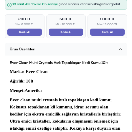
09 saat 49 dakika 05 saniye
içinde sipariş verirseniz
bugün
kargoda!
200 TL
500 TL
1.000 TL
Min: 6.000 TL
Min: 10.000 TL
Min: 15.000 TL
Kodu Al
Kodu Al
Kodu Al
Ürün Özellikleri
Ever Clean Multi Crystals Hızlı Topaklaşan Kedi Kumu 10lt
Marka
: Ever Clean
Ağırlık
: 10lt
Menşei
:Amerika
Ever clean multi crystals hızlı topaklaşan kedi kumu;
Kokusuz topaklanan kil kumunu, idrar sorunu olan
kediler için ekstra emicilik sağlayan kristallerle birleştirir.
Ultra emici kristaller, kokuların oluşmasını önlemek için
ıslaklığı emici özelliğe sahiptir. Kokuya karşı duyarlı olan