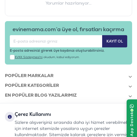
Yorumlar hazırlanıyor...
Tedarikçi Ürün Kodu
:
EVR2222
evinemama.com’a üye ol, fırsatları kaçırma
KAYIT OL
E-posta adresinizi girerek üye kaydınızı oluşturabilirsiniz.
KVKK Sözleşmesi'ni
okudum, kabul ediyorum.
POPÜLER MARKALAR
POPÜLER KATEGORILER
EN POPÜLER BLOG YAZILARIMIZ
EN SON BLOG YAZILARIMIZ
Çerez Kullanımı
KURUMSAL
Sizlere alışverişiniz sırasında daha iyi hizmet verebilmek
için internet sitemizde yasalara uygun çerezler
kullanılmaktadır. Sitemizde kalarak çerezlere izin vermiş