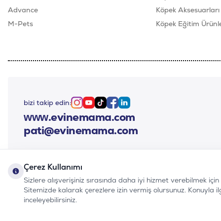
Advance
Köpek Aksesuarları
M-Pets
Köpek Eğitim Ürünle
bizi takip edin:
Instagram
Youtube
Tiktok
Facebook
Linkedin
www.evinemama.com
pati@evinemama.com
Çerez Kullanımı
Sizlere alışverişiniz sırasında daha iyi hizmet verebilmek içi
Sitemizde kalarak çerezlere izin vermiş olursunuz. Konuyla ilgil
inceleyebilirsiniz.