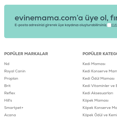
evinemama.com’a üye ol, fı
E-posta adresinizi girerek üye kaydınızı oluşturabilirsiniz.
KVK
POPÜLER MARKALAR
POPÜLER KATEG
Nd
Kedi Maması
Royal Canin
Kedi Konserve Mam
Proplan
Kedi Ödül Maması
Brit
Kedi Vitaminler ve 
Reflex
Kedi Aksesuarları
Hill's
Köpek Maması
Smartpet+
Köpek Konserve M
Acana
Köpek Ödül ve Kemik