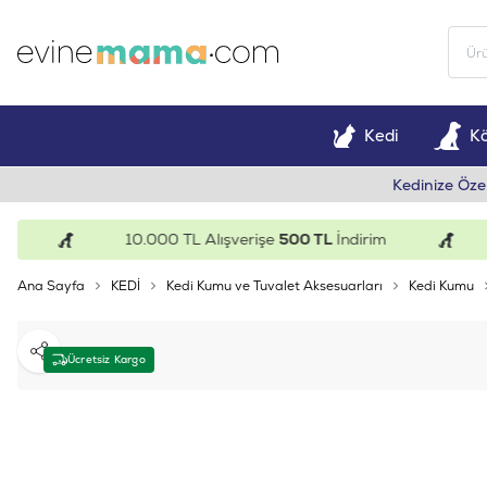
Kedi
K
Kedinize Öze
10.000 TL Alışverişe
500 TL
İndirim
1
Ana Sayfa
KEDİ
Kedi Kumu ve Tuvalet Aksesuarları
Kedi Kumu
Paylaş
Ücretsiz Kargo