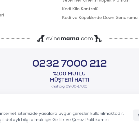
Veteriner Önerisi Köpek Maması
Kedi Kilo Kontrolü
ri
Kedi ve Köpeklerde Down Sendromu
0232 7000 212
%100 MUTLU
MÜŞTERI HATTI
(haftaiçi 09.00-17.00)
n internet sitemizde yasalara uygun çerezler kullanılmaktadır.
i detaylı bilgi almak için Gizlilik ve Çerez Politikamızı