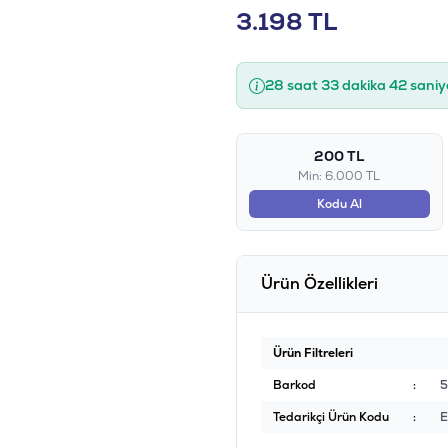
3.198
TL
28 saat 33 dakika 41 saniy
200 TL
Min: 6.000 TL
Kodu Al
Ürün Özellikleri
Ürün Filtreleri
Barkod
:
5
Tedarikçi Ürün Kodu
:
E