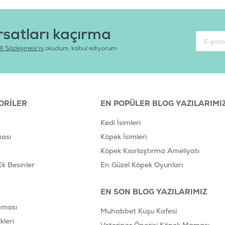
rsatları kaçırma
K Sözleşmesi'ni
okudum, kabul ediyorum.
ORILER
EN POPÜLER BLOG YAZILARIMI
Kedi İsimleri
ası
Köpek İsimleri
Köpek Kısırlaştırma Ameliyatı
Ek Besinler
En Güzel Köpek Oyunları
EN SON BLOG YAZILARIMIZ
aması
Muhabbet Kuşu Kafesi
leri