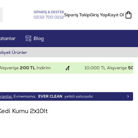
SİPARİŞ & DESTEK
Sipariş Takip
Giriş Yap
Kayıt Ol
0232 700 0212
atanlar
Blog
diyeli Ürünler
verişe
200 TL
İndirim
10.000 TL Alışverişe
500 TL
İ
rantisi.
Evinemama,
EVER CLEAN
yetkili satıcısıdır.
Kedi Kumu 2x10lt