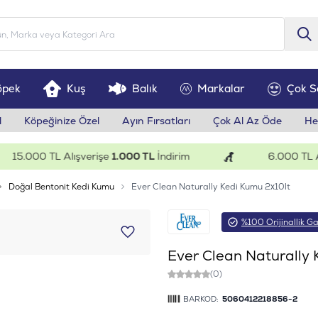
öpek
Kuş
Balık
Markalar
Çok S
l
Köpeğinize Özel
Ayın Fırsatları
Çok Al Az Öde
He
5.000 TL Alışverişe
1.000 TL
İndirim
6.000 TL Alış
Doğal Bentonit Kedi Kumu
Ever Clean Naturally Kedi Kumu 2x10lt
%100 Orijinallik Ga
Ever Clean Naturally 
(0)
BARKOD:
5060412218856-2