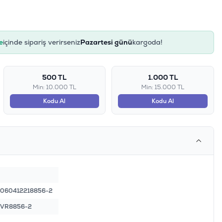
e
içinde sipariş verirseniz
Pazartesi günü
kargoda!
500 TL
1.000 TL
Min: 10.000 TL
Min: 15.000 TL
Kodu Al
Kodu Al
060412218856-2
VR8856-2