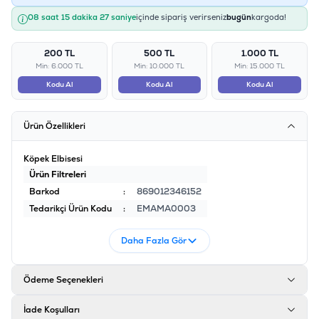
08 saat 15 dakika 27 saniye
içinde sipariş verirseniz
bugün
kargoda!
200 TL
500 TL
1.000 TL
Min: 6.000 TL
Min: 10.000 TL
Min: 15.000 TL
Kodu Al
Kodu Al
Kodu Al
Ürün Özellikleri
Köpek Elbisesi
Ürün Filtreleri
Barkod
:
869012346152
Tedarikçi Ürün Kodu
:
EMAMA0003
Daha Fazla Gör
Ödeme Seçenekleri
İade Koşulları