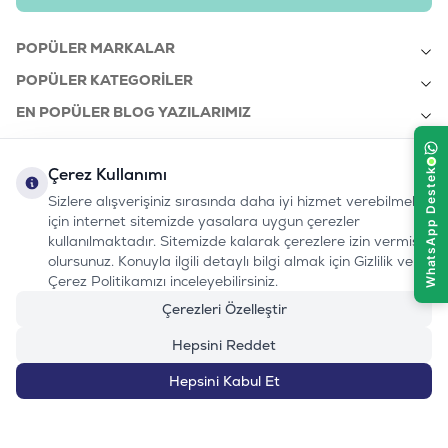
POPÜLER MARKALAR
POPÜLER KATEGORILER
EN POPÜLER BLOG YAZILARIMIZ
EN SON BLOG YAZILARIMIZ
Çerez Kullanımı
KURUMSAL
Sizlere alışverişiniz sırasında daha iyi hizmet verebilmek
için internet sitemizde yasalara uygun çerezler
kullanılmaktadır. Sitemizde kalarak çerezlere izin vermiş
bizi takip edin:
olursunuz. Konuyla ilgili detaylı bilgi almak için Gizlilik ve
0232 7000 212
%100 MUTLU
Instagram
Youtube
Tiktok
Facebook
Linkedin
Çerez Politikamızı inceleyebilirsiniz.
www.evinemama.com
MÜŞTERI HATTI
pati@evinemama.com
(haftaiçi 09.00-17.00)
Çerezleri Özelleştir
Hepsini Reddet
Hepsini Kabul Et