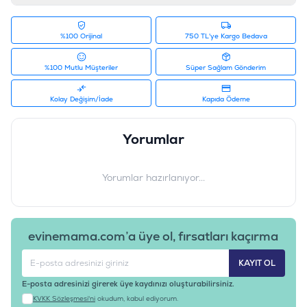
%100 Orijinal
750 TL'ye Kargo Bedava
%100 Mutlu Müşteriler
Süper Sağlam Gönderim
Kolay Değişim/İade
Kapıda Ödeme
Yorumlar
Yorumlar hazırlanıyor...
evinemama.com’a üye ol, fırsatları kaçırma
KAYIT OL
E-posta adresinizi girerek üye kaydınızı oluşturabilirsiniz.
KVKK Sözleşmesi'ni
okudum, kabul ediyorum.