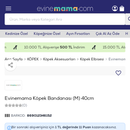
Kedinize Özel
Köpeğinize Özel
Ayın Fırsatları
Çok Al Az Öde
He
rim
10.000 TL Alışverişe
500 TL
İndirim
15.000 TL Alışve
Ana Sayfa
KÖPEK
Köpek Aksesuarları
Köpek Elbisesi
Evinemama 
Paylaş
Evinemama Köpek Bandanası (M) 40cm
(0)
BARKOD:
869012346152
Bir sonraki alışverişiniz için
1
TL değerinde
11
Puan
kazanacaksınız.