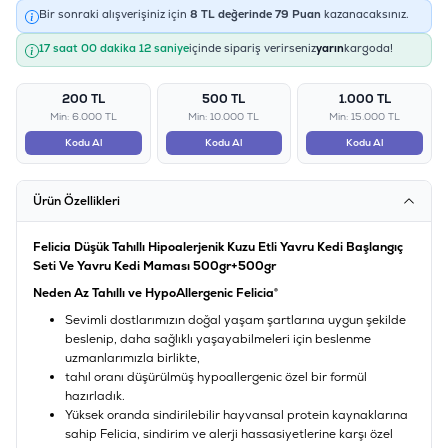
Bir sonraki alışverişiniz için
8
TL değerinde
79
Puan
kazanacaksınız.
17 saat 00 dakika 12 saniye
içinde sipariş verirseniz
yarın
kargoda!
200 TL
500 TL
1.000 TL
Min: 6.000 TL
Min: 10.000 TL
Min: 15.000 TL
Kodu Al
Kodu Al
Kodu Al
Ürün Özellikleri
Felicia Düşük Tahıllı Hipoalerjenik Kuzu Etli Yavru Kedi Başlangıç
Seti Ve Yavru Kedi Maması 500gr+500gr
Neden Az Tahıllı ve HypoAllergenic Felicia®
Sevimli dostlarımızın doğal yaşam şartlarına uygun şekilde
beslenip, daha sağlıklı yaşayabilmeleri için beslenme
uzmanlarımızla birlikte,
tahıl oranı düşürülmüş hypoallergenic özel bir formül
hazırladık.
Yüksek oranda sindirilebilir hayvansal protein kaynaklarına
sahip Felicia, sindirim ve alerji hassasiyetlerine karşı özel