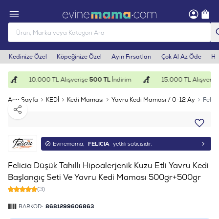
Kedinize Özel
Köpeğinize Özel
Ayın Fırsatları
Çok Al Az Öde
He
10.000 TL Alışverişe
500 TL
İndirim
15.000 TL Alışverişe
Ana Sayfa
KEDİ
Kedi Maması
Yavru Kedi Maması / 0-12 Ay
Felic
Paylaş
Evinemama,
FELICIA
yetkili satıcısıdır.
Felicia Düşük Tahıllı Hipoalerjenik Kuzu Etli Yavru Kedi
Başlangıç Seti Ve Yavru Kedi Maması 500gr+500gr
(3)
BARKOD:
8681299606863