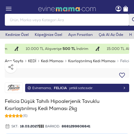
Kedinize Özel
Köpeğinize Özel
Ayın Fırsatları
Çok Al Az Öde
He
rim
10.000 TL Alışverişe
500 TL
İndirim
15.000 TL Alışv
Ana Sayfa
KEDİ
Kedi Maması
Kısırlaştırılmış Kedi Maması
Felicia 
Paylaş
Evinemama,
FELICIA
yetkili satıcısıdır.
Felicia Düşük Tahıllı Hipoalerjenik Tavuklu
Kısırlaştırılmış Kedi Maması 2kg
(6)
SKT:
18.03.2027
BARKOD:
8681299606641