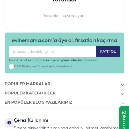
Mısır,
Rafine Tavuk Yağı,
Bezelye, Hamsi Unu,
Yorumlar hazırlanıyor...
Karides Unu,
Bira Mayası,
Hidrolize Tavuk Ciğeri,
Hamsi Yağı,
evinemama.com’a üye ol, fırsatları kaçırma
Nükleotit Maya Proteini,
Mineraller,
KAYIT OL
Prebiotik Mannan Oligo Sakkaritler,
E-posta adresinizi girerek üye kaydınızı oluşturabilirsiniz.
Deniz Yosunu,
KVKK Sözleşmesi'ni
okudum, kabul ediyorum.
Avizeağacı Özütü,
Kızılcık Tozu,
Pisilyum.
POPÜLER MARKALAR
POPÜLER KATEGORILER
ANALİTİK BİLEŞENLER
EN POPÜLER BLOG YAZILARIMIZ
Protein: 30%
Yağ İçeriği: 12%
EN SON BLOG YAZILARIMIZ
Ham Kül: 7%
Çerez Kullanımı
KURUMSAL
Ham Selüloz: 3%
Sizlere alışverişiniz sırasında daha iyi hizmet verebilmek