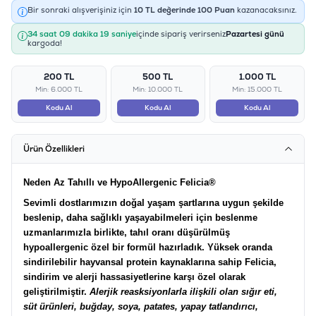
Bir sonraki alışverişiniz için
10
TL değerinde
100
Puan
kazanacaksınız.
34 saat 09 dakika 19 saniye
içinde sipariş verirseniz
Pazartesi günü
kargoda!
200 TL
500 TL
1.000 TL
Min: 6.000 TL
Min: 10.000 TL
Min: 15.000 TL
Kodu Al
Kodu Al
Kodu Al
Ürün Özellikleri
Neden Az Tahıllı ve HypoAllergenic Felicia®
Sevimli dostlarımızın doğal yaşam şartlarına uygun şekilde
beslenip, daha sağlıklı yaşayabilmeleri için beslenme
uzmanlarımızla birlikte, tahıl oranı düşürülmüş
hypoallergenic özel bir formül hazırladık. Yüksek oranda
sindirilebilir hayvansal protein kaynaklarına sahip Felicia,
sindirim ve alerji hassasiyetlerine karşı özel olarak
geliştirilmiştir.
Alerjik reasksiyonlarla ilişkili olan sığır eti,
süt ürünleri, buğday, soya, patates, yapay tatlandırıcı,