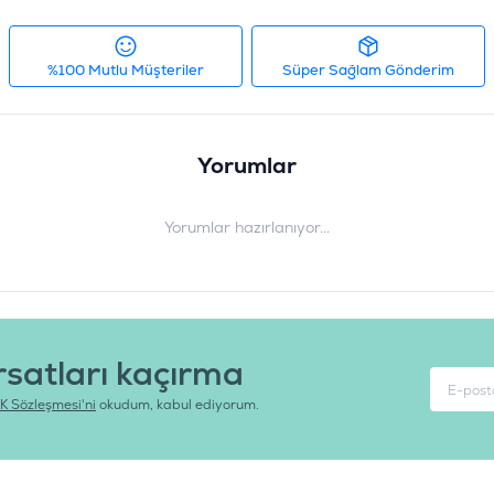
%100 Mutlu Müşteriler
Süper Sağlam Gönderim
Yorumlar
Yorumlar hazırlanıyor...
rsatları kaçırma
K Sözleşmesi'ni
okudum, kabul ediyorum.