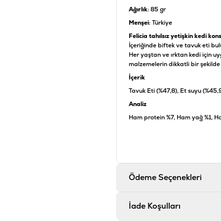
Ağırlık
: 85 gr
Menşei
: Türkiye
Felicia tahılsız yetişkin kedi kon
İçeriğinde biftek ve tavuk eti b
Her yaştan ve ırktan kedi için uy
malzemelerin dikkatli bir şekil
İçerik
Tavuk Eti (%47,8), Et suyu (%45,9)
Analiz
Ham protein %7, Ham yağ %1, Ha
Ürün Filtreleri
Barkod
:
8
Tedarikçi Ürün Kodu
:
F
Ödeme Seçenekleri
İade Koşulları