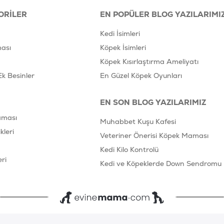
ORILER
EN POPÜLER BLOG YAZILARIMI
Kedi İsimleri
ası
Köpek İsimleri
Köpek Kısırlaştırma Ameliyatı
Ek Besinler
En Güzel Köpek Oyunları
EN SON BLOG YAZILARIMIZ
aması
Muhabbet Kuşu Kafesi
leri
Veteriner Önerisi Köpek Maması
Kedi Kilo Kontrolü
ri
Kedi ve Köpeklerde Down Sendromu