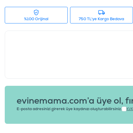
%100 Orijinal
750 TL'ye Kargo Bedava
evinemama.com’a üye ol, fı
E-posta adresinizi girerek üye kaydınızı oluşturabilirsiniz.
KVK