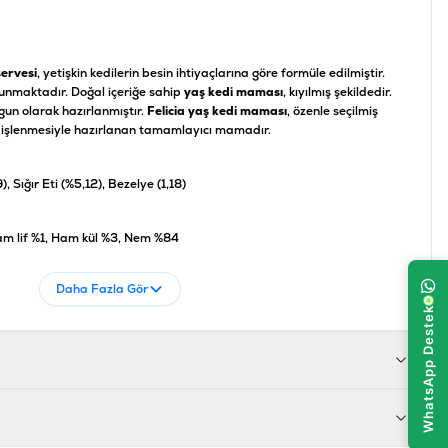
servesi
, yetişkin kedilerin besin ihtiyaçlarına göre formüle edilmiştir.
ulunmaktadır. Doğal içeriğe sahip
yaş kedi maması
, kıyılmış şekildedir.
gun olarak hazırlanmıştır.
Felicia yaş kedi maması
, özenle seçilmiş
de işlenmesiyle hazırlanan tamamlayıcı mamadır.
, Sığır Eti (%5,12), Bezelye (1,18)
m lif %1, Ham kül %3, Nem %84
Daha Fazla Gör
681299609116
LCK-010