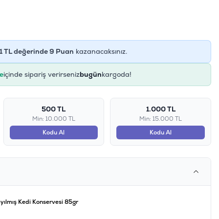
1
TL değerinde
9
Puan
kazanacaksınız.
e
içinde sipariş verirseniz
bugün
kargoda!
500 TL
1.000 TL
Min: 10.000 TL
Min: 15.000 TL
Kodu Al
Kodu Al
 Kıyılmış Kedi Konservesi 85gr