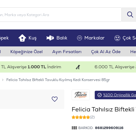
öpek
Kuş
Balık
Markalar
Çok S
l
Köpeğinize Özel
Ayın Fırsatları
Çok Al Az Öde
He
lışverişe
1.000 TL
İndirim
6.000 TL Alışverişe
200
Felicia Tahılsız Biftekli Tavuklu Kıyılmış Kedi Konservesi 85gr
%100 Orijinallik Ga
Felicia Tahılsız Biftek
(2)
BARKOD:
8681299609116