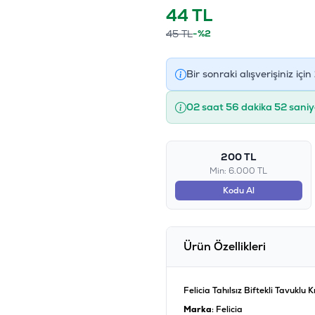
44
TL
45
TL
-%2
Bir sonraki alışverişiniz için
02 saat 56 dakika 52 saniy
200 TL
Min: 6.000 TL
Kodu Al
Ürün Özellikleri
Felicia Tahılsız Biftekli Tavuklu
Marka
: Felicia