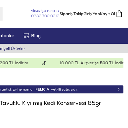
SİPARİŞ & DESTEK
Sipariş Takip
Giriş Yap
Kayıt Ol
0232 700 0212
atanlar
Blog
diyeli Ürünler
 TL
İndirim
10.000 TL Alışverişe
500 TL
İndirim
rantisi.
Evinemama,
FELICIA
yetkili satıcısıdır.
li Tavuklu Kıyılmış Kedi Konservesi 85gr