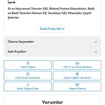
İçerik
Et ve Hayvansal Türevler %12, Bitkisel Protein Ekstraktları, Balık
ve Balık Türevleri (Somon %2, Sardalya %2), Mineraller, Çeşitli
Şekerler
Analiz
Daha Fazla Gör
Protein %11,5, Yağ %2,5, Ham Kül %2,5, Selüloz %0,05, Nem %82,
Omega 6 Yağ Asitleri %0,4
Katkı Maddeleri
Ödeme Seçenekleri
Vitamin A 655 IU/kg, Vitamin D 100 IU/kg, Vitamin E 15 IU/kg,
İade Koşulları
Aroma Vericiler
Ürün Filtreleri
Barkod
:
7613287484666
%100 Orijinal
750 TL'ye Kargo Bedava
Tedarikçi Ürün Kodu
:
12480131
%100 Mutlu Müşteriler
Süper Sağlam Gönderim
Kolay Değişim/İade
Kapıda Ödeme
Yorumlar