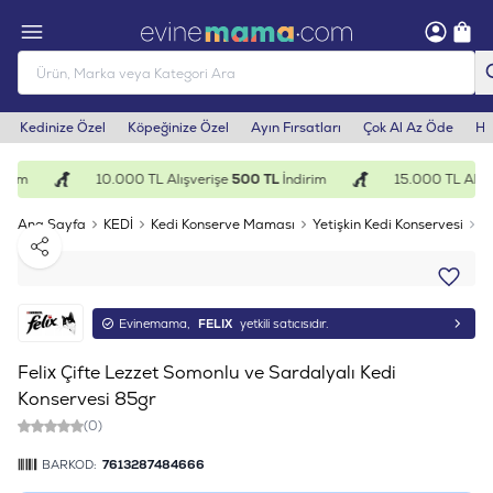
Kedinize Özel
Köpeğinize Özel
Ayın Fırsatları
Çok Al Az Öde
He
irim
10.000 TL Alışverişe
500 TL
İndirim
15.000 TL Alışv
Ana Sayfa
KEDİ
Kedi Konserve Maması
Yetişkin Kedi Konservesi
F
Paylaş
Evinemama,
FELIX
yetkili satıcısıdır.
Felix Çifte Lezzet Somonlu ve Sardalyalı Kedi
Konservesi 85gr
(0)
BARKOD:
7613287484666