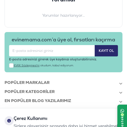
Yorumlar hazırlanıyor...
evinemama.com’a üye ol, fırsatları kaçırma
KAYIT OL
E-posta adresinizi girerek üye kaydınızı oluşturabilirsiniz.
KVKK Sözleşmesi'ni
okudum, kabul ediyorum.
POPÜLER MARKALAR
POPÜLER KATEGORILER
EN POPÜLER BLOG YAZILARIMIZ
EN SON BLOG YAZILARIMIZ
Çerez Kullanımı
KURUMSAL
Sizlere alışverişiniz sırasında daha iyi hizmet verebilmek