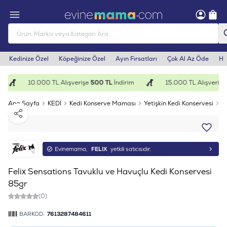
Kedinize Özel
Köpeğinize Özel
Ayın Fırsatları
Çok Al Az Öde
He
10.000 TL Alışverişe
500 TL
İndirim
15.000 TL Alışverişe
Ana Sayfa
KEDİ
Kedi Konserve Maması
Yetişkin Kedi Konservesi
F
Paylaş
Evinemama,
FELIX
yetkili satıcısıdır.
Felix Sensations Tavuklu ve Havuçlu Kedi Konservesi
85gr
(0)
BARKOD:
7613287484611