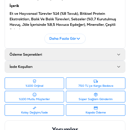
İçerik
Et ve Hayvansal Türevler %14 (%8 Tavuk), Bitkisel Protein
Ekstraktları, Balık Ve Balık Türevleri, Sebzeler (%0,7 Kurutulmuş
Havuç, Jöle İçerisinde %8,5 Havuca Eşdeğer), Mineraller, Çeşitli
Şekerler
Analiz
Daha Fazla Gör
Ham Protein %11.5, Yağ İçeriği %2.5, Ham Kül 2.5, Ham Selüloz
%0.05, Omega 6 Yağ Asitleri %0.4, Nem %82
Ödeme Seçenekleri
Katkı Maddeleri
İade Koşulları
Vitamin A 655 IU/kg, Vitamin D 100 IU/kg, Vitamin E 15 IU/kg,
Aroma Vericiler
Ürün Filtreleri
%100 Orijinal
750 TL'ye Kargo Bedava
Barkod
:
7613287484611
Tedarikçi Ürün Kodu
:
12479735
%100 Mutlu Müşteriler
Süper Sağlam Gönderim
Kolay Değişim/İade
Kapıda Ödeme
Yorumlar