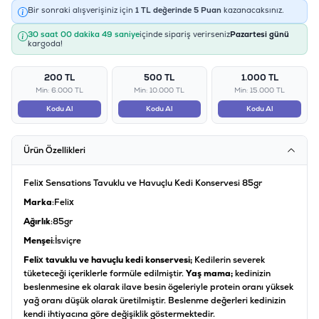
Bir sonraki alışverişiniz için
1
TL değerinde
5
Puan
kazanacaksınız.
30 saat 00 dakika 49 saniye
içinde sipariş verirseniz
Pazartesi günü
kargoda!
200 TL
500 TL
1.000 TL
Min: 6.000 TL
Min: 10.000 TL
Min: 15.000 TL
Kodu Al
Kodu Al
Kodu Al
Ürün Özellikleri
Felix Sensations Tavuklu ve Havuçlu Kedi Konservesi 85gr
Marka
:Felix
Ağırlık
:85gr
Menşei
:İsviçre
Felix tavuklu ve havuçlu kedi konservesi;
Kedilerin severek
tüketeceği içeriklerle formüle edilmiştir.
Yaş mama;
kedinizin
beslenmesine ek olarak ilave besin ögeleriyle protein oranı yüksek
yağ oranı düşük olarak üretilmiştir. Beslenme değerleri kedinizin
kendi ihtiyacına göre değişiklik göstermektedir.