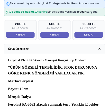
Bir sonraki alışverişiniz için
6
TL değerinde
64
Puan
kazanacaksınız.
03 saat 36 dakika 10 saniye
içinde sipariş verirseniz
bugün
kargoda!
200 TL
500 TL
1.000 TL
Min: 6.000 TL
Min: 10.000 TL
Min: 15.000 TL
Kodu Al
Kodu Al
Kodu Al
Ürün Özellikleri
Ferplast PA 6062 Alacalı Yumuşak Kauçuk Top Medium
*ÜRÜN GÖRSELİ TEMSİLİDİR. STOK DURUMUNA
GÖRE RENK GÖNDERİMİ YAPILACAKTIR.
Marka
:Ferplast
Boyut
: 10cm
Menşei
: İtalya
Ferplast PA 6062 alacalı yumuşak top ;
Yetişkin köpekler