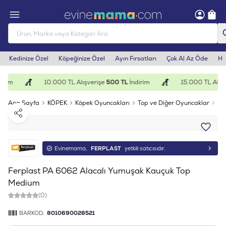
Kedinize Özel
Köpeğinize Özel
Ayın Fırsatları
Çok Al Az Öde
He
irim
10.000 TL Alışverişe
500 TL
İndirim
15.000 TL Alışv
Ana Sayfa
KÖPEK
Köpek Oyuncakları
Top ve Diğer Oyuncaklar
Fe
Paylaş
Evinemama,
FERPLAST
yetkili satıcısıdır.
Ferplast PA 6062 Alacalı Yumuşak Kauçuk Top
Medium
(0)
BARKOD:
8010690028521