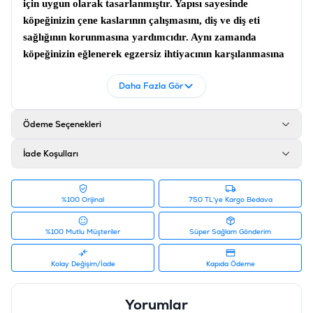
için uygun olarak tasarlanmıştır. Yapısı sayesinde
köpeğinizin çene kaslarının çalışmasını, diş ve diş eti
sağlığının korunmasına yardımcıdır. Aynı zamanda
köpeğinizin eğlenerek egzersiz ihtiyacının karşılanmasına
destek vermektedir.
Köpek oyuncağı;
Top şeklinde ve vinil
Daha Fazla Gör
yapıdadır.
Ürün Filtreleri
Ödeme Seçenekleri
Barkod
:
8010690028521
Tedarikçi Ürün Kodu
:
KP0068
İade Koşulları
%100 Orijinal
750 TL'ye Kargo Bedava
%100 Mutlu Müşteriler
Süper Sağlam Gönderim
Kolay Değişim/İade
Kapıda Ödeme
Yorumlar