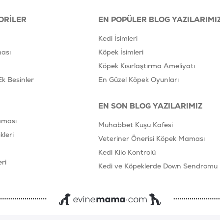
ORILER
EN POPÜLER BLOG YAZILARIMI
Kedi İsimleri
ası
Köpek İsimleri
Köpek Kısırlaştırma Ameliyatı
Ek Besinler
En Güzel Köpek Oyunları
EN SON BLOG YAZILARIMIZ
aması
Muhabbet Kuşu Kafesi
leri
Veteriner Önerisi Köpek Maması
Kedi Kilo Kontrolü
ri
Kedi ve Köpeklerde Down Sendromu