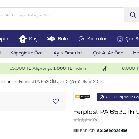
öpek
Kuş
Balık
Markalar
Çok S
l
Köpeğinize Özel
Ayın Fırsatları
Çok Al Az Öde
He
15.000 TL Alışverişe
1.000 TL
İndirim
6.000 TL Al
cakları
Ferplast PA 6520 İki Ucu Düğümlü Diş İpi 20cm
%100 Orijinallik Ga
Ferplast PA 6520 İki 
(0)
BARKOD:
8010690029436