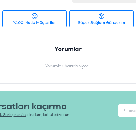
%100 Mutlu Müşteriler
Süper Sağlam Gönderim
Yorumlar
Yorumlar hazırlanıyor...
rsatları kaçırma
K Sözleşmesi'ni
okudum, kabul ediyorum.