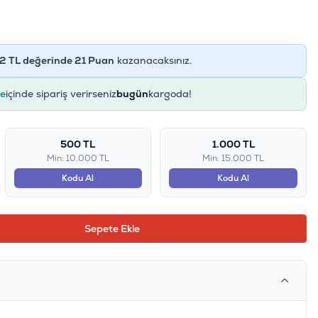
2
TL değerinde
21
Puan
kazanacaksınız.
ye
içinde sipariş verirseniz
bugün
kargoda!
500 TL
1.000 TL
Min: 10.000 TL
Min: 15.000 TL
Kodu Al
Kodu Al
Sepete Ekle