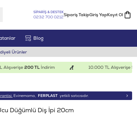
SİPARİŞ & DESTEK
Sipariş Takip
Giriş Yap
Kayıt Ol
0232 700 0212
atanlar
Blog
diyeli Ürünler
ışverişe
200 TL
İndirim
10.000 TL Alışverişe
500 T
rantisi.
Evinemama,
FERPLAST
yetkili satıcısıdır.
Ucu Düğümlü Diş İpi 20cm