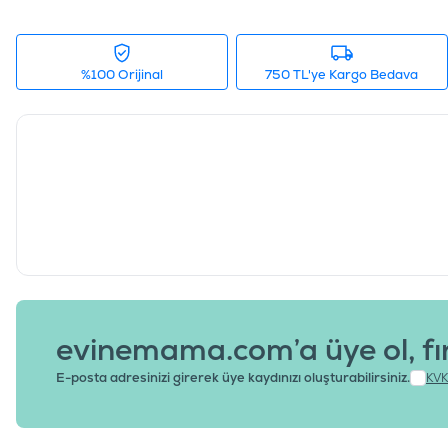
%100 Orijinal
750 TL'ye Kargo Bedava
evinemama.com’a üye ol, fı
E-posta adresinizi girerek üye kaydınızı oluşturabilirsiniz.
KVK