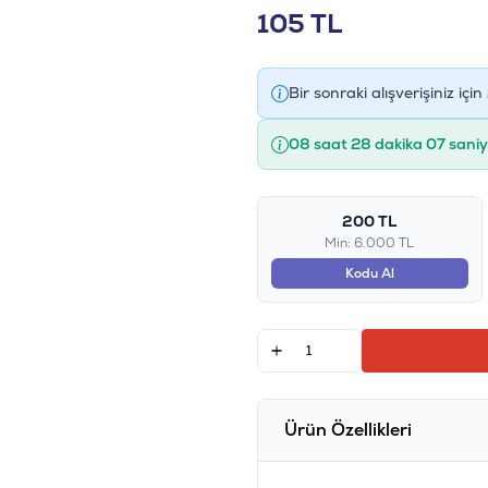
105
TL
Bir sonraki alışverişiniz için
08 saat 28 dakika 07 sani
200 TL
Min: 6.000 TL
Kodu Al
Ürün Özellikleri