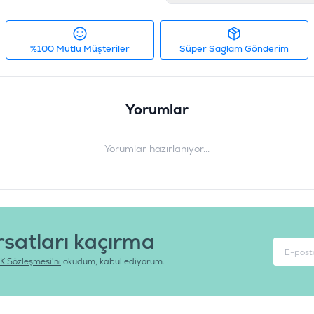
%100 Mutlu Müşteriler
Süper Sağlam Gönderim
Yorumlar
Yorumlar hazırlanıyor...
rsatları kaçırma
K Sözleşmesi'ni
okudum, kabul ediyorum.