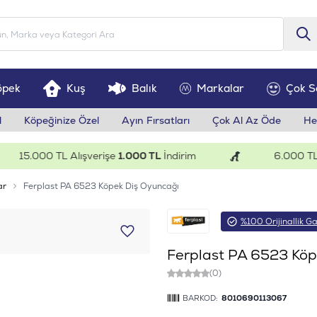
öpek
Kuş
Balık
Markalar
Çok S
l
Köpeğinize Özel
Ayın Fırsatları
Çok Al Az Öde
He
15.000 TL Alışverişe
1.000 TL
İndirim
6.000 TL Alı
ar
Ferplast PA 6523 Köpek Diş Oyuncağı
%100 Orijinallik Ga
Ferplast PA 6523 Köp
(0)
BARKOD:
8010690113067