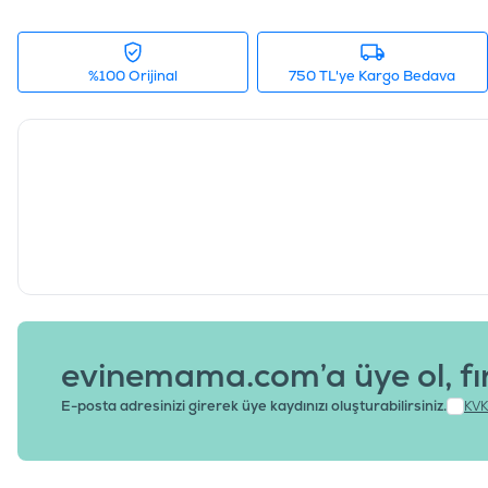
%100 Orijinal
750 TL'ye Kargo Bedava
evinemama.com’a üye ol, fı
E-posta adresinizi girerek üye kaydınızı oluşturabilirsiniz.
KVK