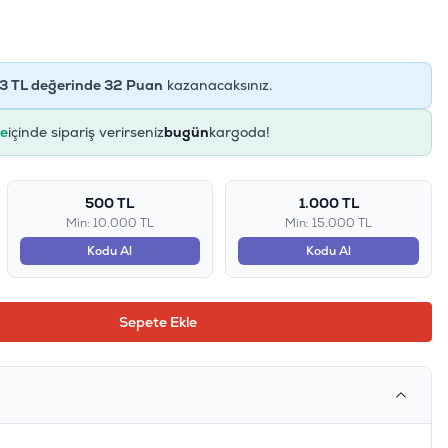
3
TL değerinde
32
Puan
kazanacaksınız.
e
içinde sipariş verirseniz
bugün
kargoda!
500 TL
1.000 TL
Min: 10.000 TL
Min: 15.000 TL
Kodu Al
Kodu Al
Sepete Ekle