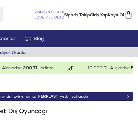
SİPARİŞ & DESTEK
Sipariş Takip
Giriş Yap
Kayıt Ol
0232 700 0212
atanlar
Blog
diyeli Ürünler
şverişe
200 TL
İndirim
10.000 TL Alışverişe
500 TL
rantisi.
Evinemama,
FERPLAST
yetkili satıcısıdır.
ek Diş Oyuncağı