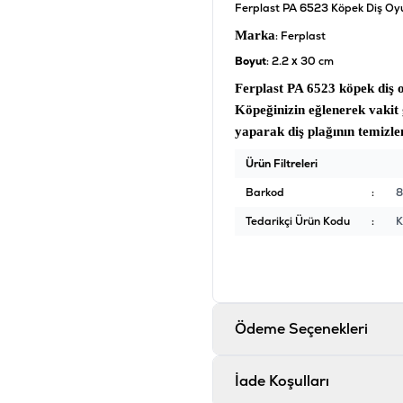
Ferplast PA 6523 Köpek Diş Oy
Marka
: Ferplast
Boyut
: 2.2 x 30 cm
Ferplast PA 6523 köpek diş 
Köpeğinizin eğlenerek vakit
yaparak diş plağının temizl
Ürün Filtreleri
Barkod
:
8
Tedarikçi Ürün Kodu
:
Ödeme Seçenekleri
İade Koşulları