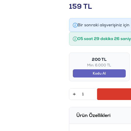
159
TL
Bir sonraki alışverişiniz için
05 saat 29 dakika 25 saniy
200 TL
Min: 6.000 TL
Kodu Al
Ürün Özellikleri