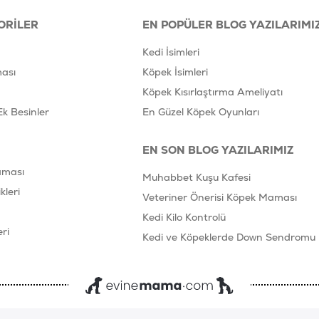
ORILER
EN POPÜLER BLOG YAZILARIMI
Kedi İsimleri
ası
Köpek İsimleri
Köpek Kısırlaştırma Ameliyatı
Ek Besinler
En Güzel Köpek Oyunları
EN SON BLOG YAZILARIMIZ
aması
Muhabbet Kuşu Kafesi
leri
Veteriner Önerisi Köpek Maması
Kedi Kilo Kontrolü
ri
Kedi ve Köpeklerde Down Sendromu