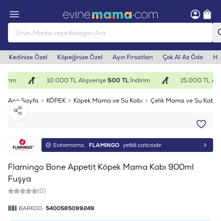
Kedinize Özel
Köpeğinize Özel
Ayın Fırsatları
Çok Al Az Öde
He
dirim
10.000 TL Alışverişe
500 TL
İndirim
15.000 TL Alış
Ana Sayfa
KÖPEK
Köpek Mama ve Su Kabı
Çelik Mama ve Su Kabı
Paylaş
Evinemama,
FLAMINGO
yetkili satıcısıdır.
Flamingo Bone Appetit Köpek Mama Kabı 900ml
Fuşya
(0)
BARKOD:
5400585099249