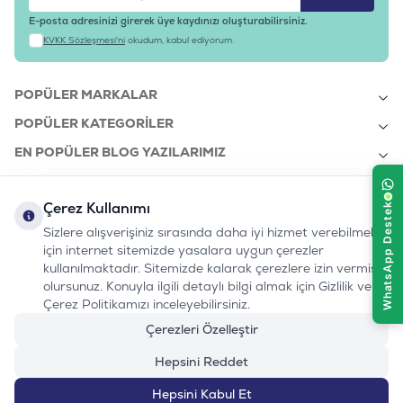
E-posta adresinizi girerek üye kaydınızı oluşturabilirsiniz.
KVKK Sözleşmesi'ni
okudum, kabul ediyorum.
POPÜLER MARKALAR
POPÜLER KATEGORILER
EN POPÜLER BLOG YAZILARIMIZ
EN SON BLOG YAZILARIMIZ
Çerez Kullanımı
KURUMSAL
Sizlere alışverişiniz sırasında daha iyi hizmet verebilmek
için internet sitemizde yasalara uygun çerezler
kullanılmaktadır. Sitemizde kalarak çerezlere izin vermiş
bizi takip edin:
olursunuz. Konuyla ilgili detaylı bilgi almak için Gizlilik ve
0232 7000 212
%100 MUTLU
Instagram
Youtube
Tiktok
Facebook
Linkedin
Çerez Politikamızı inceleyebilirsiniz.
www.evinemama.com
MÜŞTERI HATTI
pati@evinemama.com
(haftaiçi 09.00-17.00)
Çerezleri Özelleştir
Hepsini Reddet
Hepsini Kabul Et