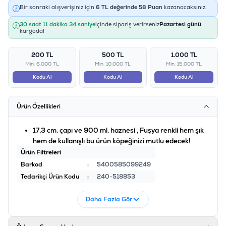
Bir sonraki alışverişiniz için
6
TL değerinde
58
Puan
kazanacaksınız.
30 saat 11 dakika 34 saniye
içinde sipariş verirseniz
Pazartesi günü
kargoda!
200 TL
500 TL
1.000 TL
Min: 6.000 TL
Min: 10.000 TL
Min: 15.000 TL
Kodu Al
Kodu Al
Kodu Al
Ürün Özellikleri
17,3 cm. çapı ve 900 ml. haznesi , Fuşya renkli hem şık
hem de kullanışlı bu ürün köpeğinizi mutlu edecek!
Ürün Filtreleri
Barkod
:
5400585099249
Tedarikçi Ürün Kodu
:
240-518853
Daha Fazla Gör