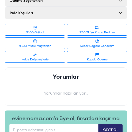
Ödeme Seçenekleri
İade Koşulları
%100 Orijinal
750 TL'ye Kargo Bedava
%100 Mutlu Müşteriler
Süper Sağlam Gönderim
Kolay Değişim/İade
Kapıda Ödeme
Yorumlar
Yorumlar hazırlanıyor...
evinemama.com’a üye ol, fırsatları kaçırma
KAYIT OL