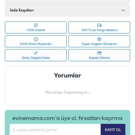
İade Koşulları
%100 Orijinal
750 TL'ye Kargo Bedava
%100 Mutlu Müşteriler
Süper Sağlam Gönderim
Kolay Değişim/İade
Kapıda Ödeme
Yorumlar
Yorumlar hazırlanıyor...
evinemama.com’a üye ol, fırsatları kaçırma
KAYIT OL