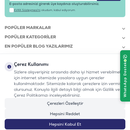
E-posta adresinizi girerek üye kaydınızı oluşturabilirsiniz.
KVKK Sözleşmesi'ni
okudum, kabul ediyorum.
POPÜLER MARKALAR
POPÜLER KATEGORILER
EN POPÜLER BLOG YAZILARIMIZ
EN SON BLOG YAZILARIMIZ
Çerez Kullanımı
KURUMSAL
Sizlere alışverişiniz sırasında daha iyi hizmet verebilmek
için internet sitemizde yasalara uygun çerezler
kullanılmaktadır. Sitemizde kalarak çerezlere izin vermiş
bizi takip edin:
olursunuz. Konuyla ilgili detaylı bilgi almak için Gizlilik ve
0232 7000 212
%100 MUTLU
Instagram
Youtube
Tiktok
Facebook
Linkedin
Çerez Politikamızı inceleyebilirsiniz.
www.evinemama.com
MÜŞTERI HATTI
pati@evinemama.com
(haftaiçi 09.00-17.00)
Çerezleri Özelleştir
Hepsini Reddet
Hepsini Kabul Et