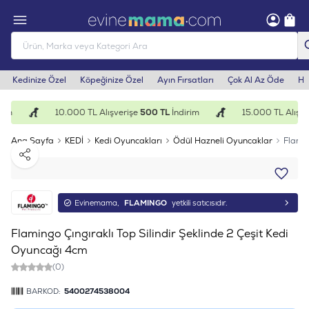
Kedinize Özel
Köpeğinize Özel
Ayın Fırsatları
Çok Al Az Öde
He
im
10.000 TL Alışverişe
500 TL
İndirim
15.000 TL Alışve
Ana Sayfa
KEDİ
Kedi Oyuncakları
Ödül Hazneli Oyuncaklar
Flamin
Paylaş
Evinemama,
FLAMINGO
yetkili satıcısıdır.
Flamingo Çıngıraklı Top Silindir Şeklinde 2 Çeşit Kedi
Oyuncağı 4cm
(0)
BARKOD:
5400274538004