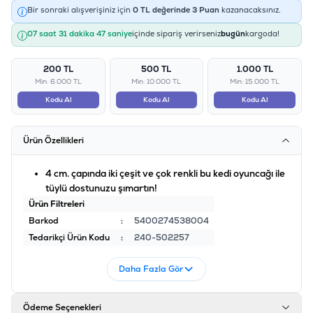
Bir sonraki alışverişiniz için
0
TL değerinde
3
Puan
kazanacaksınız.
07 saat 31 dakika 47 saniye
içinde sipariş verirseniz
bugün
kargoda!
200 TL
500 TL
1.000 TL
Min: 6.000 TL
Min: 10.000 TL
Min: 15.000 TL
Kodu Al
Kodu Al
Kodu Al
Ürün Özellikleri
4 cm. çapında iki çeşit ve çok renkli bu kedi oyuncağı ile
tüylü dostunuzu şımartın!
Ürün Filtreleri
Barkod
:
5400274538004
Tedarikçi Ürün Kodu
:
240-502257
Daha Fazla Gör
Ödeme Seçenekleri