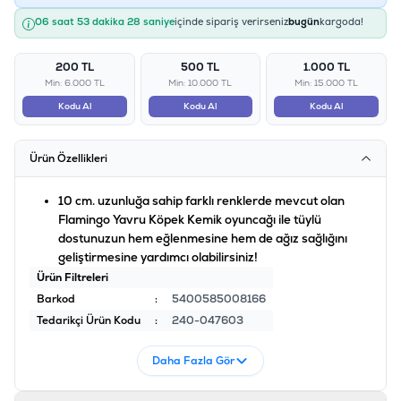
06 saat 53 dakika 27 saniye
içinde sipariş verirseniz
bugün
kargoda!
200 TL
500 TL
1.000 TL
Min: 6.000 TL
Min: 10.000 TL
Min: 15.000 TL
Kodu Al
Kodu Al
Kodu Al
Ürün Özellikleri
10 cm. uzunluğa sahip farklı renklerde mevcut olan
Flamingo Yavru Köpek Kemik oyuncağı ile tüylü
dostunuzun hem eğlenmesine hem de ağız sağlığını
geliştirmesine yardımcı olabilirsiniz!
Ürün Filtreleri
Barkod
:
5400585008166
Tedarikçi Ürün Kodu
:
240-047603
Daha Fazla Gör