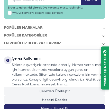
KAYIT OL
E-posta adresinizi girerek üye kaydınızı oluşturabilirsiniz.
KVKK Sözleşmesi'ni
okudum, kabul ediyorum.
POPÜLER MARKALAR
POPÜLER KATEGORILER
EN POPÜLER BLOG YAZILARIMIZ
EN SON BLOG YAZILARIMIZ
Çerez Kullanımı
KURUMSAL
Sizlere alışverişiniz sırasında daha iyi hizmet verebilmek
için internet sitemizde yasalara uygun çerezler
kullanılmaktadır. Sitemizde kalarak çerezlere izin vermiş
bizi takip edin:
olursunuz. Konuyla ilgili detaylı bilgi almak için Gizlilik ve
0232 7000 212
%100 MUTLU
Instagram
Youtube
Tiktok
Facebook
Linkedin
Çerez Politikamızı inceleyebilirsiniz.
www.evinemama.com
MÜŞTERI HATTI
pati@evinemama.com
(haftaiçi 09.00-17.00)
Çerezleri Özelleştir
Hepsini Reddet
Hepsini Kabul Et