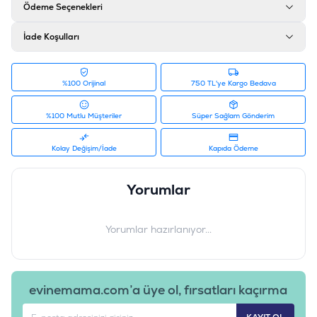
Ödeme Seçenekleri
İade Koşulları
%100 Orijinal
750 TL'ye Kargo Bedava
%100 Mutlu Müşteriler
Süper Sağlam Gönderim
Kolay Değişim/İade
Kapıda Ödeme
Yorumlar
Yorumlar hazırlanıyor...
evinemama.com’a üye ol, fırsatları kaçırma