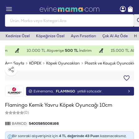
Kedinize Özel
Köpeğinize Özel
Ayın Fırsatları
Çok Al Az Öde
He
irim
10.000 TL Alışverişe
500 TL
İndirim
15.000 TL Alışv
Ana Sayfa
KÖPEK
Köpek Oyuncakları
Plastik ve Kauçuk Oyuncaklar
Paylaş
Evinemama,
FLAMINGO
yetkili satıcısıdır.
Flamingo Kemik Yavru Köpek Oyuncağı 10cm
(0)
BARKOD:
5400585008166
Bir sonraki alışverişiniz için
4
TL değerinde
43
Puan
kazanacaksınız.