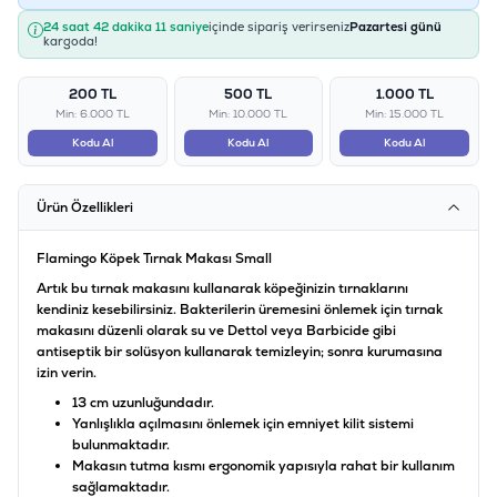
24 saat 42 dakika 11 saniye
içinde sipariş verirseniz
Pazartesi günü
kargoda!
200 TL
500 TL
1.000 TL
Min: 6.000 TL
Min: 10.000 TL
Min: 15.000 TL
Kodu Al
Kodu Al
Kodu Al
Ürün Özellikleri
Flamingo Köpek Tırnak Makası Small
Artık bu tırnak makasını kullanarak köpeğinizin tırnaklarını
kendiniz kesebilirsiniz. Bakterilerin üremesini önlemek için tırnak
makasını düzenli olarak su ve Dettol veya Barbicide gibi
antiseptik bir solüsyon kullanarak temizleyin; sonra kurumasına
izin verin.
13 cm uzunluğundadır.
Yanlışlıkla açılmasını önlemek için emniyet kilit sistemi
bulunmaktadır.
Makasın tutma kısmı ergonomik yapısıyla rahat bir kullanım
sağlamaktadır.