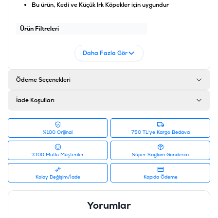
Bu ürün, Kedi ve Küçük Irk Köpekler için uygundur
Ürün Filtreleri
Barkod
:
5415245028705
Tedarikçi Ürün Kodu
:
240-1030252
Daha Fazla Gör
Ödeme Seçenekleri
İade Koşulları
%100 Orijinal
750 TL'ye Kargo Bedava
%100 Mutlu Müşteriler
Süper Sağlam Gönderim
Kolay Değişim/İade
Kapıda Ödeme
Yorumlar