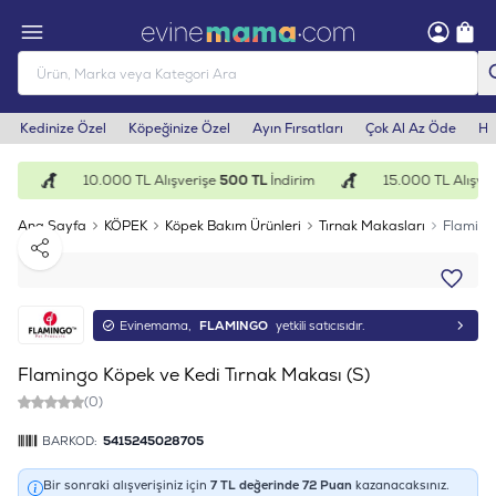
Kedinize Özel
Köpeğinize Özel
Ayın Fırsatları
Çok Al Az Öde
He
im
10.000 TL Alışverişe
500 TL
İndirim
15.000 TL Alışver
Ana Sayfa
KÖPEK
Köpek Bakım Ürünleri
Tırnak Makasları
Flamingo
Paylaş
Evinemama,
FLAMINGO
yetkili satıcısıdır.
Flamingo Köpek ve Kedi Tırnak Makası (S)
(0)
BARKOD:
5415245028705
Bir sonraki alışverişiniz için
7
TL değerinde
72
Puan
kazanacaksınız.