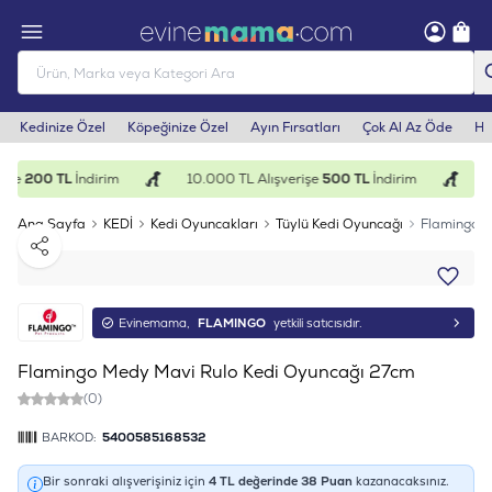
Kedinize Özel
Köpeğinize Özel
Ayın Fırsatları
Çok Al Az Öde
He
işe
200 TL
İndirim
10.000 TL Alışverişe
500 TL
İndirim
1
Ana Sayfa
KEDİ
Kedi Oyuncakları
Tüylü Kedi Oyuncağı
Flamingo M
Paylaş
Evinemama,
FLAMINGO
yetkili satıcısıdır.
Flamingo Medy Mavi Rulo Kedi Oyuncağı 27cm
(0)
BARKOD:
5400585168532
Bir sonraki alışverişiniz için
4
TL değerinde
38
Puan
kazanacaksınız.