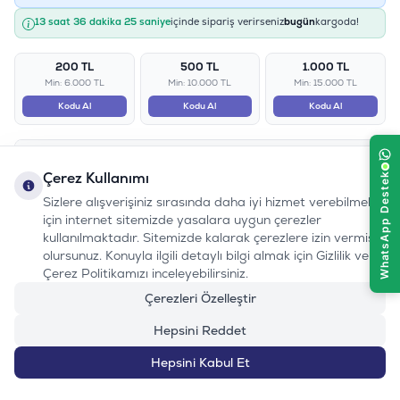
13 saat 36 dakika 25 saniye
içinde sipariş verirseniz
bugün
kargoda!
200 TL
500 TL
1.000 TL
Min: 6.000 TL
Min: 10.000 TL
Min: 15.000 TL
Kodu Al
Kodu Al
Kodu Al
Ürün Özellikleri
Çerez Kullanımı
Flamingo Medy Mavi Rulo Kedi Oyuncağı 27cm
Sizlere alışverişiniz sırasında daha iyi hizmet verebilmek
için internet sitemizde yasalara uygun çerezler
Marka
:Flamingo
kullanılmaktadır. Sitemizde kalarak çerezlere izin vermiş
Boyut
: 27cm
olursunuz. Konuyla ilgili detaylı bilgi almak için Gizlilik ve
Menşei
: Belçika
Çerez Politikamızı inceleyebilirsiniz.
Flamingo medy mavi rulo kedi oyuncağı;
Her ırk ve yaştaki kediler
Çerezleri Özelleştir
için uygundur. Yumuşak yapıda olup kedinizin enerjisini atmasına
Hepsini Reddet
yardımcı olmaktadır.
Ürün Filtreleri
Hepsini Kabul Et
Barkod
:
5400585168532
Tedarikçi Ürün Kodu
:
240-561167