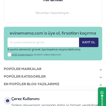
Yorumlar hazırlanıyor...
evinemama.com’a üye ol, fırsatları kaçırma
KAYIT OL
E-posta adresinizi girerek üye kaydınızı oluşturabilirsiniz.
KVKK Sözleşmesi'ni
okudum, kabul ediyorum.
POPÜLER MARKALAR
POPÜLER KATEGORILER
EN POPÜLER BLOG YAZILARIMIZ
EN SON BLOG YAZILARIMIZ
Çerez Kullanımı
KURUMSAL
Sizlere alışverişiniz sırasında daha iyi hizmet verebilmek