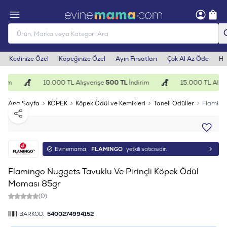
Kedinize Özel
Köpeğinize Özel
Ayın Fırsatları
Çok Al Az Öde
He
rim
10.000 TL Alışverişe
500 TL
İndirim
15.000 TL Alışve
Ana Sayfa
KÖPEK
Köpek Ödül ve Kemikleri
Taneli Ödüller
Flamingo
Paylaş
Evinemama,
FLAMINGO
yetkili satıcısıdır.
Flamingo Nuggets Tavuklu Ve Pirinçli Köpek Ödül
Maması 85gr
(0)
BARKOD:
5400274994152