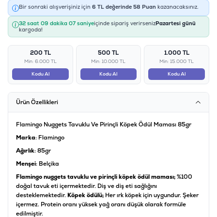
Bir sonraki alışverişiniz için
6
TL değerinde
58
Puan
kazanacaksınız.
32 saat 09 dakika 07 saniye
içinde sipariş verirseniz
Pazartesi günü
kargoda!
200 TL
500 TL
1.000 TL
Min: 6.000 TL
Min: 10.000 TL
Min: 15.000 TL
Kodu Al
Kodu Al
Kodu Al
Ürün Özellikleri
Flamingo Nuggets Tavuklu Ve Pirinçli Köpek Ödül Maması 85gr
Marka
: Flamingo
Ağırlık
: 85gr
Menşei
: Belçika
Flamingo nuggets tavuklu ve pirinçli köpek ödül maması;
%100
doğal tavuk eti içermektedir. Diş ve diş eti sağlığını
desteklemektedir.
Köpek ödülü;
Her ırk köpek için uygundur. Şeker
içermez. Protein oranı yüksek yağ oranı düşük olarak formüle
edilmiştir.