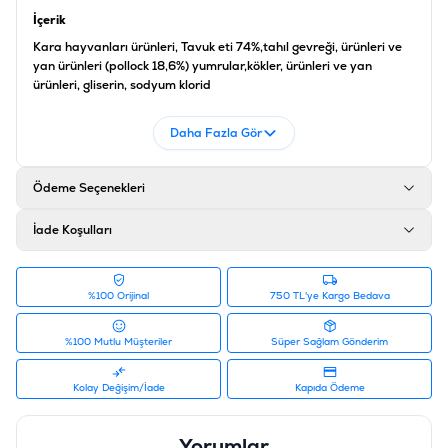
İçerik
Kara hayvanları ürünleri, Tavuk eti 74%,tahıl gevreği, ürünleri ve
yan ürünleri (pollock 18,6%) yumrular,kökler, ürünleri ve yan
ürünleri, gliserin, sodyum klorid
Analiz
Daha Fazla Gör
Ham Protein %41%, Nem %14, Ham Kül %6, Ham Yağ %0.1, Ham Lif
%0
Ödeme Seçenekleri
Ürün Filtreleri
Barkod
:
5400274994152
İade Koşulları
Tedarikçi Ürün Kodu
:
241-511185
Ürün Etiketleri
#ödül maması
%100 Orijinal
750 TL'ye Kargo Bedava
%100 Mutlu Müşteriler
Süper Sağlam Gönderim
Kolay Değişim/İade
Kapıda Ödeme
Yorumlar