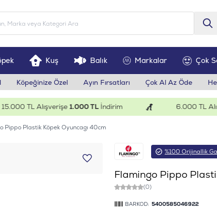
öpek
Kuş
Balık
Markalar
Çok S
l
Köpeğinize Özel
Ayın Fırsatları
Çok Al Az Öde
He
000 TL Alışverişe
1.000 TL
İndirim
6.000 TL Alışve
o Pippo Plastik Köpek Oyuncagı 40cm
%100 Orijinallik Ga
Flamingo Pippo Plast
(0)
BARKOD:
5400585046922