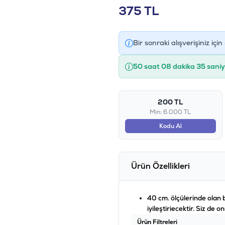
375
TL
Bir sonraki alışverişiniz için
50 saat 08 dakika 34 sani
200 TL
Min: 6.000 TL
Kodu Al
Ürün Özellikleri
40 cm. ölçülerinde olan 
iyileştiriecektir. Siz de 
Ürün Filtreleri