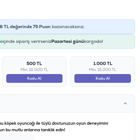
8
TL değerinde
75
Puan
kazanacaksınız.
ye
içinde sipariş verirseniz
Pazartesi günü
kargoda!
500 TL
1.000 TL
Min: 10.000 TL
Min: 15.000 TL
Kodu Al
Kodu Al
bu köpek oyuncağı ile tüylü dostunuzun oyun deneyimini
onun bu mutlu anlarına tanıklık edin!