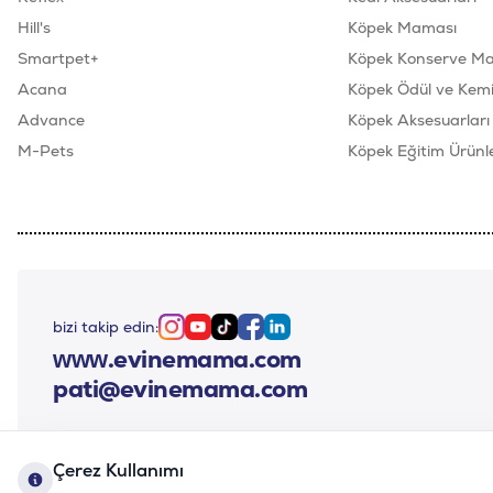
Hill's
Köpek Maması
Smartpet+
Köpek Konserve M
Acana
Köpek Ödül ve Kemik
Advance
Köpek Aksesuarları
M-Pets
Köpek Eğitim Ürünle
bizi takip edin:
Instagram
Youtube
Tiktok
Facebook
Linkedin
www.evinemama.com
pati@evinemama.com
Çerez Kullanımı