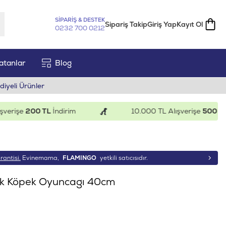
SİPARİŞ & DESTEK
Sipariş Takip
Giriş Yap
Kayıt Ol
0232 700 0212
atanlar
Blog
diyeli Ürünler
rişe
200 TL
İndirim
10.000 TL Alışverişe
500 TL
İnd
rantisi.
Evinemama,
FLAMINGO
yetkili satıcısıdır.
ik Köpek Oyuncagı 40cm