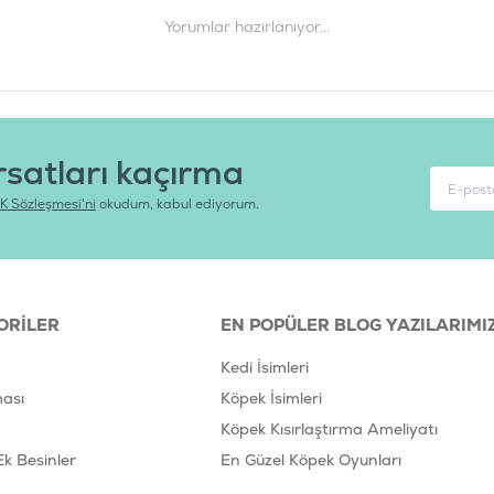
Yorumlar hazırlanıyor...
rsatları kaçırma
K Sözleşmesi'ni
okudum, kabul ediyorum.
ORILER
EN POPÜLER BLOG YAZILARIMI
Kedi İsimleri
ası
Köpek İsimleri
Köpek Kısırlaştırma Ameliyatı
Ek Besinler
En Güzel Köpek Oyunları