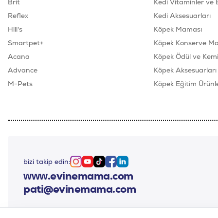
Brit
Kedi Vitaminler ve 
Reflex
Kedi Aksesuarları
Hill's
Köpek Maması
Smartpet+
Köpek Konserve M
Acana
Köpek Ödül ve Kemik
Advance
Köpek Aksesuarları
M-Pets
Köpek Eğitim Ürünle
bizi takip edin:
Instagram
Youtube
Tiktok
Facebook
Linkedin
www.evinemama.com
pati@evinemama.com