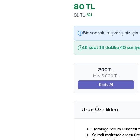
80
TL
81
TL
-%1
Bir sonraki alışverişiniz için
16 saat 18 dakika 40 saniy
200 TL
Min: 6.000 TL
Kodu Al
Ürün Özellikleri
Flamingo Scrum Dumbell Ye
Kaliteli malzemelerden üret