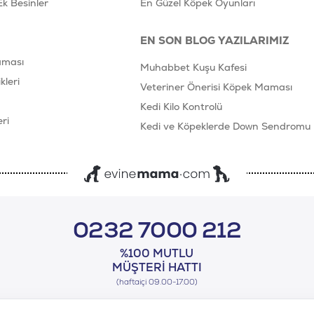
Ek Besinler
En Güzel Köpek Oyunları
EN SON BLOG YAZILARIMIZ
aması
Muhabbet Kuşu Kafesi
leri
Veteriner Önerisi Köpek Maması
Kedi Kilo Kontrolü
ri
Kedi ve Köpeklerde Down Sendromu
0232 7000 212
%100 MUTLU
MÜŞTERI HATTI
(haftaiçi 09.00-17.00)