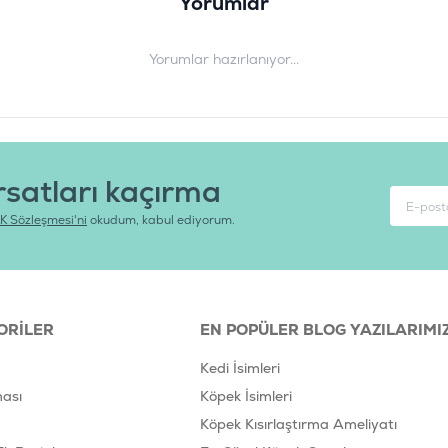
Yorumlar
Yorumlar hazırlanıyor...
rsatları kaçırma
K Sözleşmesi'ni
okudum, kabul ediyorum.
ORILER
EN POPÜLER BLOG YAZILARIMI
Kedi İsimleri
ası
Köpek İsimleri
Köpek Kısırlaştırma Ameliyatı