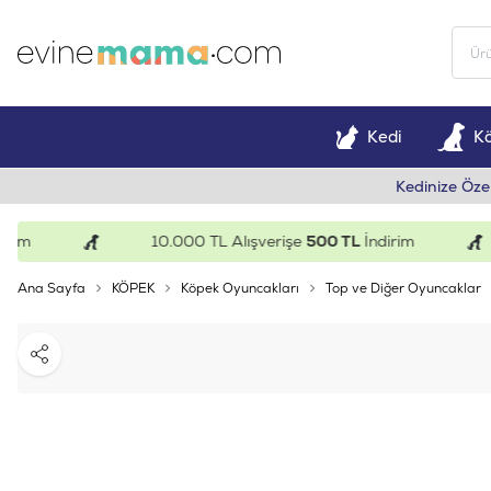
Kedi
K
Kedinize Öze
m
10.000 TL Alışverişe
500 TL
İndirim
Ana Sayfa
KÖPEK
Köpek Oyuncakları
Top ve Diğer Oyuncaklar
Paylaş