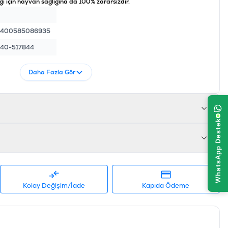
 için hayvan sağlığına da 100% zararsızdır.
5400585086935
40-517844
Daha Fazla Gör
Kolay Değişim/İade
Kapıda Ödeme