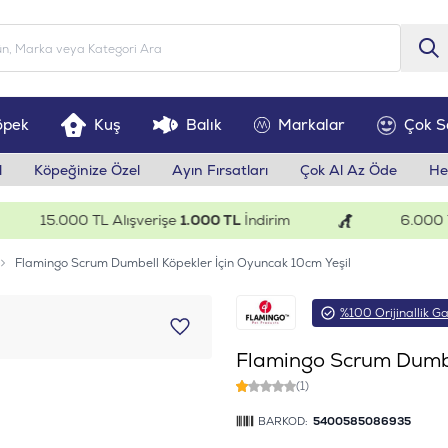
öpek
Kuş
Balık
Markalar
Çok S
l
Köpeğinize Özel
Ayın Fırsatları
Çok Al Az Öde
He
15.000 TL Alışverişe
1.000 TL
İndirim
6.000 TL A
Flamingo Scrum Dumbell Köpekler İçin Oyuncak 10cm Yeşil
%100 Orijinallik Ga
Flamingo Scrum Dumbe
(1)
BARKOD:
5400585086935