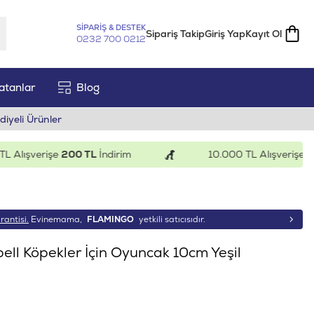
SİPARİŞ & DESTEK
Sipariş Takip
Giriş Yap
Kayıt Ol
0232 700 0212
atanlar
Blog
diyeli Ürünler
lışverişe
200 TL
İndirim
10.000 TL Alışverişe
500 
rantisi.
Evinemama,
FLAMINGO
yetkili satıcısıdır.
ll Köpekler İçin Oyuncak 10cm Yeşil