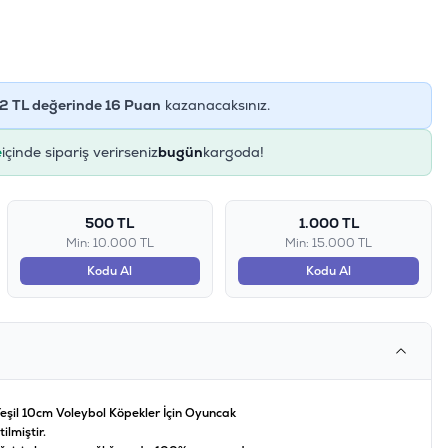
2
TL değerinde
16
Puan
kazanacaksınız.
e
içinde sipariş verirseniz
bugün
kargoda!
500 TL
1.000 TL
Min: 10.000 TL
Min: 15.000 TL
Kodu Al
Kodu Al
şil 10cm Voleybol Köpekler İçin Oyuncak
ilmiştir.