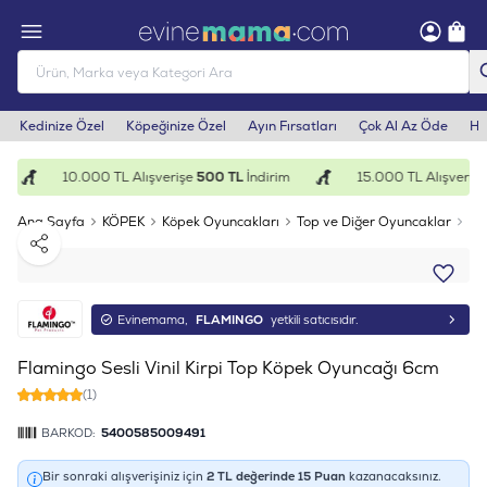
Kedinize Özel
Köpeğinize Özel
Ayın Fırsatları
Çok Al Az Öde
He
10.000 TL Alışverişe
500 TL
İndirim
15.000 TL Alışverişe
Ana Sayfa
KÖPEK
Köpek Oyuncakları
Top ve Diğer Oyuncaklar
Fl
Paylaş
Evinemama,
FLAMINGO
yetkili satıcısıdır.
Flamingo Sesli Vinil Kirpi Top Köpek Oyuncağı 6cm
(1)
BARKOD:
5400585009491
Bir sonraki alışverişiniz için
2
TL değerinde
15
Puan
kazanacaksınız.