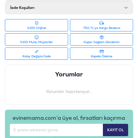
İade Koşulları
%100 Orijinal
750 TL'ye Kargo Bedava
%100 Mutlu Müşteriler
Süper Sağlam Gönderim
Kolay Değişim/İade
Kapıda Ödeme
Yorumlar
Yorumlar hazırlanıyor...
evinemama.com’a üye ol, fırsatları kaçırma
KAYIT OL