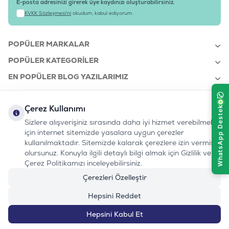
E-posta adresinizi girerek üye kaydınızı oluşturabilirsiniz.
KVKK Sözleşmesi'ni
okudum, kabul ediyorum.
POPÜLER MARKALAR
POPÜLER KATEGORILER
EN POPÜLER BLOG YAZILARIMIZ
EN SON BLOG YAZILARIMIZ
Çerez Kullanımı
KURUMSAL
Sizlere alışverişiniz sırasında daha iyi hizmet verebilmek
için internet sitemizde yasalara uygun çerezler
kullanılmaktadır. Sitemizde kalarak çerezlere izin vermiş
bizi takip edin:
olursunuz. Konuyla ilgili detaylı bilgi almak için Gizlilik ve
0232 7000 212
%100 MUTLU
Instagram
Youtube
Tiktok
Facebook
Linkedin
Çerez Politikamızı inceleyebilirsiniz.
www.evinemama.com
MÜŞTERI HATTI
pati@evinemama.com
(haftaiçi 09.00-17.00)
Çerezleri Özelleştir
Hepsini Reddet
Hepsini Kabul Et