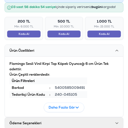
03 saat 56 dakika 54 saniye
içinde sipariş verirseniz
bugün
kargoda!
200 TL
500 TL
1.000 TL
Min: 6.000 TL
Min: 10.000 TL
Min: 15.000 TL
Kodu Al
Kodu Al
Kodu Al
Ürün Özellikleri
Flamingo Sesli Vinil Kirpi Top Köpek Oyuncağı 6 cm Ürün Tek
adettir.
Ürün Çeşitli renklerdedir.
Ürün Filtreleri
Barkod
:
5400585009491
Tedarikçi Ürün Kodu
:
240-045105
Daha Fazla Gör
Ödeme Seçenekleri