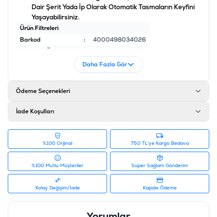
Dair Şerit Yada İp Olarak Otomatik Tasmaların Keyfini
Yaşayabilirsiniz.
Ürün Filtreleri
Barkod
:
4000498034026
Tedarikçi Ürün Kodu
:
235-120002Y
Daha Fazla Gör
Ödeme Seçenekleri
İade Koşulları
%100 Orijinal
750 TL'ye Kargo Bedava
%100 Mutlu Müşteriler
Süper Sağlam Gönderim
Kolay Değişim/İade
Kapıda Ödeme
Yorumlar