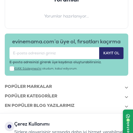
Yorumlar hazırlanıyor...
evinemama.com’a üye ol, fırsatları kaçırma
KAYIT OL
E-posta adresinizi girerek üye kaydınızı oluşturabilirsiniz.
KVKK Sözleşmesi'ni
okudum, kabul ediyorum.
POPÜLER MARKALAR
POPÜLER KATEGORILER
EN POPÜLER BLOG YAZILARIMIZ
EN SON BLOG YAZILARIMIZ
Çerez Kullanımı
KURUMSAL
Sizlere alışverişiniz sırasında daha iyi hizmet verebilmek