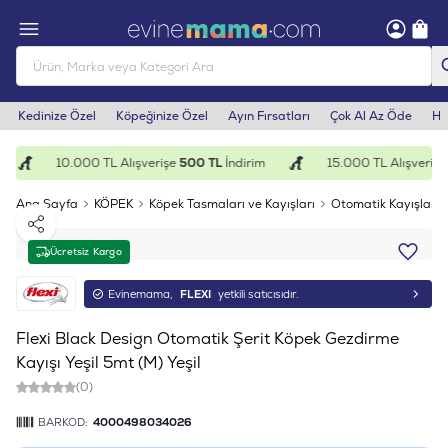
Kedinize Özel
Köpeğinize Özel
Ayın Fırsatları
Çok Al Az Öde
He
10.000 TL Alışverişe
500 TL
İndirim
15.000 TL Alışverişe
Ana Sayfa
KÖPEK
Köpek Tasmaları ve Kayışları
Otomatik Kayışlar
Paylaş
Ücretsiz Kargo
Evinemama,
FLEXI
yetkili satıcısıdır.
Flexi Black Design Otomatik Şerit Köpek Gezdirme
Kayışı Yeşil 5mt (M) Yeşil
(0)
BARKOD:
4000498034026