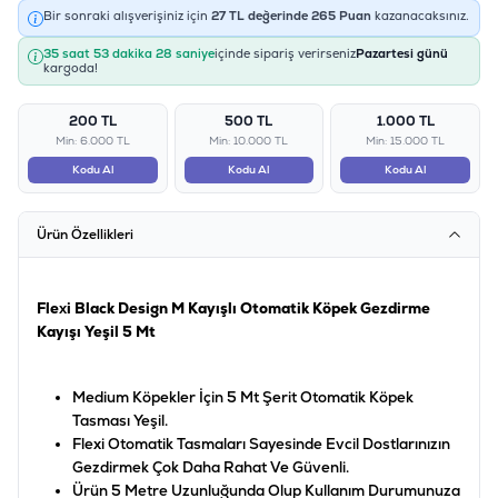
Bir sonraki alışverişiniz için
27
TL değerinde
265
Puan
kazanacaksınız.
35 saat 53 dakika 28 saniye
içinde sipariş verirseniz
Pazartesi günü
kargoda!
200 TL
500 TL
1.000 TL
Min: 6.000 TL
Min: 10.000 TL
Min: 15.000 TL
Kodu Al
Kodu Al
Kodu Al
Ürün Özellikleri
Flexi Black Design M Kayışlı Otomatik Köpek Gezdirme
Kayışı Yeşil 5 Mt
Medium Köpekler İçin 5 Mt Şerit Otomatik Köpek
Tasması Yeşil.
Flexi Otomatik Tasmaları Sayesinde Evcil Dostlarınızın
Gezdirmek Çok Daha Rahat Ve Güvenli.
Ürün 5 Metre Uzunluğunda Olup Kullanım Durumunuza