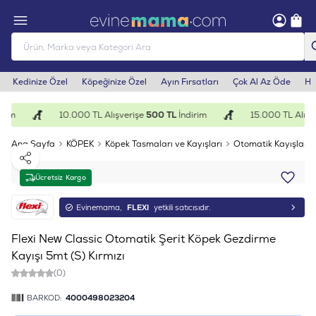
Kedinize Özel
Köpeğinize Özel
Ayın Fırsatları
Çok Al Az Öde
He
rim
10.000 TL Alışverişe
500 TL
İndirim
15.000 TL Alışve
Ana Sayfa
KÖPEK
Köpek Tasmaları ve Kayışları
Otomatik Kayışlar
Paylaş
Ücretsiz Kargo
Evinemama,
FLEXI
yetkili satıcısıdır.
Flexi New Classic Otomatik Şerit Köpek Gezdirme
Kayışı 5mt (S) Kırmızı
(0)
BARKOD:
4000498023204