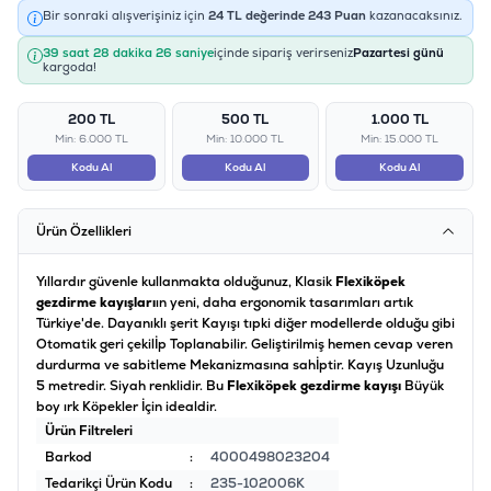
Bir sonraki alışverişiniz için
24
TL değerinde
243
Puan
kazanacaksınız.
39 saat 28 dakika 25 saniye
içinde sipariş verirseniz
Pazartesi günü
kargoda!
200 TL
500 TL
1.000 TL
Min: 6.000 TL
Min: 10.000 TL
Min: 15.000 TL
Kodu Al
Kodu Al
Kodu Al
Ürün Özellikleri
Yıllardır güvenle kullanmakta olduğunuz, Klasik
Flexi
köpek
gezdirme kayışları
ın yeni, daha ergonomik tasarımları artık
Türkiye'de. Dayanıklı şerit Kayışı tıpki diğer modellerde olduğu gibi
Otomatik geri çekilİp Toplanabilir. Geliştirilmiş hemen cevap veren
durdurma ve sabitleme Mekanizmasına sahİptir. Kayış Uzunluğu
5 metredir. Siyah renklidir. Bu
Flexi
köpek gezdirme kayışı
Büyük
boy ırk Köpekler İçin idealdir.
Ürün Filtreleri
Barkod
:
4000498023204
Tedarikçi Ürün Kodu
:
235-102006K