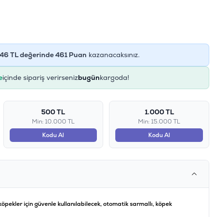
46
TL değerinde
461
Puan
kazanacaksınız.
e
içinde sipariş verirseniz
bugün
kargoda!
500 TL
1.000 TL
Min: 10.000 TL
Min: 15.000 TL
Kodu Al
Kodu Al
köpekler için güvenle kullanılabilecek, otomatik sarmallı, köpek