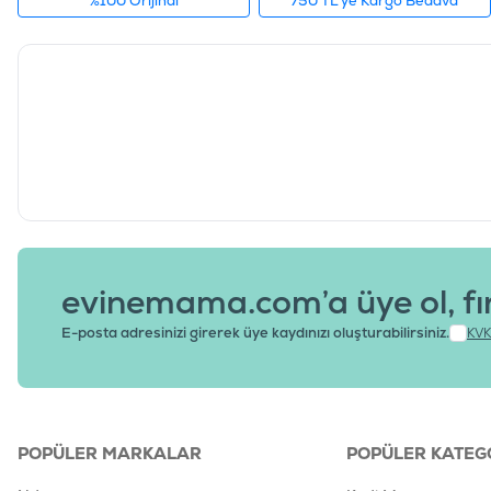
%100 Orijinal
750 TL'ye Kargo Bedava
evinemama.com’a üye ol, fı
E-posta adresinizi girerek üye kaydınızı oluşturabilirsiniz.
KVK
POPÜLER MARKALAR
POPÜLER KATEG