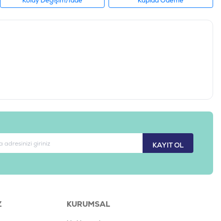
Kolay Değişim/İade
Kapıda Ödeme
KAYIT OL
Z
KURUMSAL