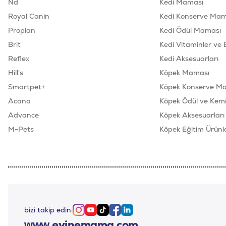
Nd
Kedi Maması
Royal Canin
Kedi Konserve Mam
Proplan
Kedi Ödül Maması
Brit
Kedi Vitaminler ve 
Reflex
Kedi Aksesuarları
Hill's
Köpek Maması
Smartpet+
Köpek Konserve M
Acana
Köpek Ödül ve Kemik
Advance
Köpek Aksesuarları
M-Pets
Köpek Eğitim Ürünle
bizi takip edin:
Instagram
Youtube
Tiktok
Facebook
Linkedin
www.evinemama.com