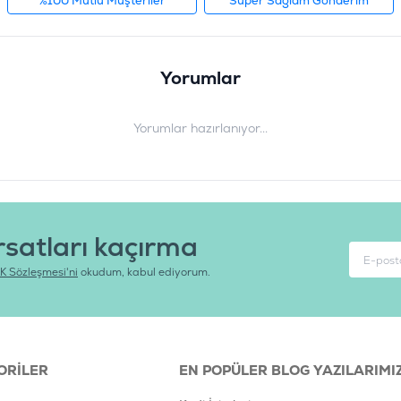
%100 Mutlu Müşteriler
Süper Sağlam Gönderim
Yorumlar
Yorumlar hazırlanıyor...
rsatları kaçırma
K Sözleşmesi'ni
okudum, kabul ediyorum.
ORILER
EN POPÜLER BLOG YAZILARIMI