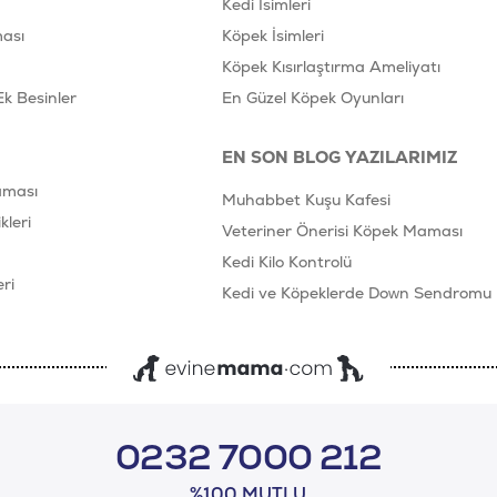
Kedi İsimleri
ası
Köpek İsimleri
Köpek Kısırlaştırma Ameliyatı
Ek Besinler
En Güzel Köpek Oyunları
EN SON BLOG YAZILARIMIZ
aması
Muhabbet Kuşu Kafesi
leri
Veteriner Önerisi Köpek Maması
Kedi Kilo Kontrolü
ri
Kedi ve Köpeklerde Down Sendromu
0232 7000 212
%100 MUTLU