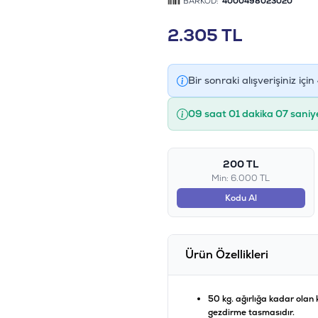
BARKOD:
4000498023020
2.305
TL
Bir sonraki alışverişiniz için
09 saat 01 dakika 07 saniy
200 TL
Min: 6.000 TL
Kodu Al
Ürün Özellikleri
50 kg. ağırlığa kadar olan 
gezdirme tasmasıdır.