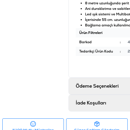
8 metre uzunluğunda şerit
Ani duraklatma ve sabitlem
Led ışık sistemi ve Multibo
İçerisinde 55 cm. uzunluğ
Bağlama amaçlı kullanılma
Ürün Filtreleri
Barkod
:
Tedarikçi Ürün Kodu
:
2
Ödeme Seçenekleri
İade Koşulları