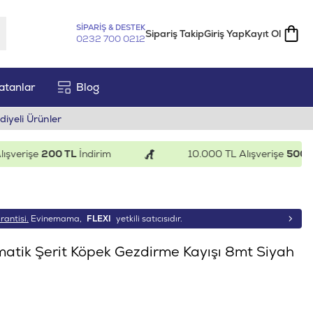
SİPARİŞ & DESTEK
Sipariş Takip
Giriş Yap
Kayıt Ol
0232 700 0212
atanlar
Blog
diyeli Ürünler
erişe
200 TL
İndirim
10.000 TL Alışverişe
500 TL
İn
rantisi.
Evinemama,
FLEXI
yetkili satıcısıdır.
matik Şerit Köpek Gezdirme Kayışı 8mt Siyah