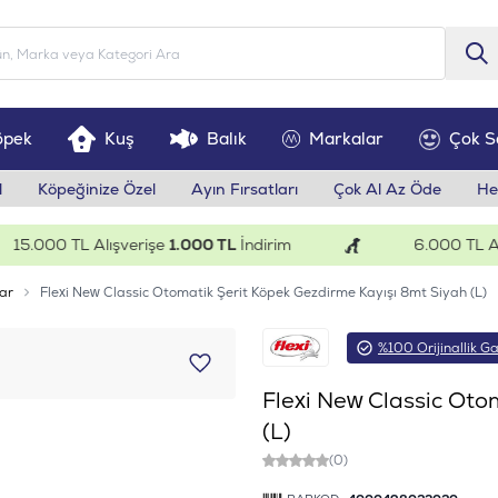
öpek
Kuş
Balık
Markalar
Çok S
l
Köpeğinize Özel
Ayın Fırsatları
Çok Al Az Öde
He
.000 TL Alışverişe
1.000 TL
İndirim
6.000 TL Alışv
ar
Flexi New Classic Otomatik Şerit Köpek Gezdirme Kayışı 8mt Siyah (L)
%100 Orijinallik Ga
Flexi New Classic Oto
(L)
(0)