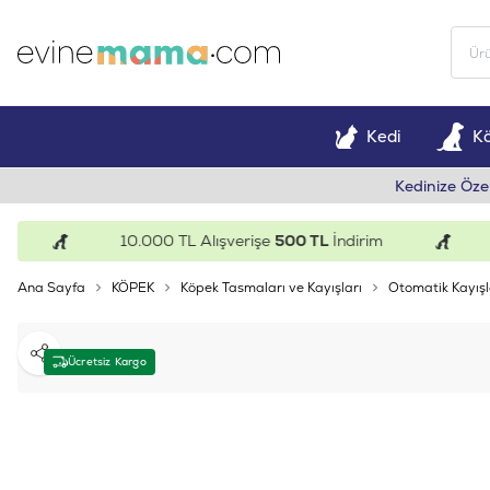
Kedi
K
Kedinize Öze
10.000 TL Alışverişe
500 TL
İndirim
15
Ana Sayfa
KÖPEK
Köpek Tasmaları ve Kayışları
Otomatik Kayışl
Paylaş
Ücretsiz Kargo