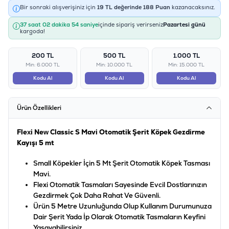
Bir sonraki alışverişiniz için
19
TL değerinde
188
Puan
kazanacaksınız.
37 saat 02 dakika 54 saniye
içinde sipariş verirseniz
Pazartesi günü
kargoda!
200 TL
500 TL
1.000 TL
Min: 6.000 TL
Min: 10.000 TL
Min: 15.000 TL
Kodu Al
Kodu Al
Kodu Al
Ürün Özellikleri
Flexi New Classic S Mavi Otomatik Şerit Köpek Gezdirme
Kayışı 5 mt
Small Köpekler İçin 5 Mt Şerit Otomatik Köpek Tasması
Mavi.
Flexi Otomatik Tasmaları Sayesinde Evcil Dostlarınızın
Gezdirmek Çok Daha Rahat Ve Güvenli.
Ürün 5 Metre Uzunluğunda Olup Kullanım Durumunuza
Dair Şerit Yada İp Olarak Otomatik Tasmaların Keyfini
Yaşayabilirsiniz.