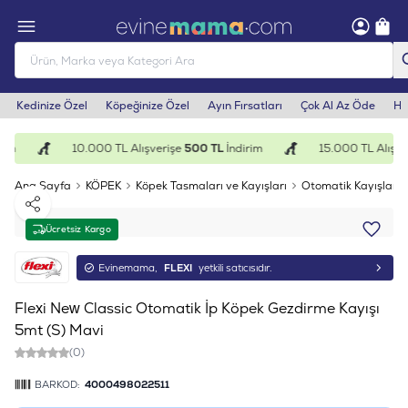
Kedinize Özel
Köpeğinize Özel
Ayın Fırsatları
Çok Al Az Öde
He
im
10.000 TL Alışverişe
500 TL
İndirim
15.000 TL Alışver
Ana Sayfa
KÖPEK
Köpek Tasmaları ve Kayışları
Otomatik Kayışlar
Paylaş
Ücretsiz Kargo
Evinemama,
FLEXI
yetkili satıcısıdır.
Flexi New Classic Otomatik İp Köpek Gezdirme Kayışı
5mt (S) Mavi
(0)
BARKOD:
4000498022511