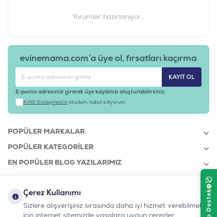
Yorumlar hazırlanıyor...
evinemama.com’a üye ol, fırsatları kaçırma
KAYIT OL
E-posta adresinizi girerek üye kaydınızı oluşturabilirsiniz.
KVKK Sözleşmesi'ni
okudum, kabul ediyorum.
POPÜLER MARKALAR
POPÜLER KATEGORILER
EN POPÜLER BLOG YAZILARIMIZ
EN SON BLOG YAZILARIMIZ
Çerez Kullanımı
KURUMSAL
Sizlere alışverişiniz sırasında daha iyi hizmet verebilmek
için internet sitemizde yasalara uygun çerezler