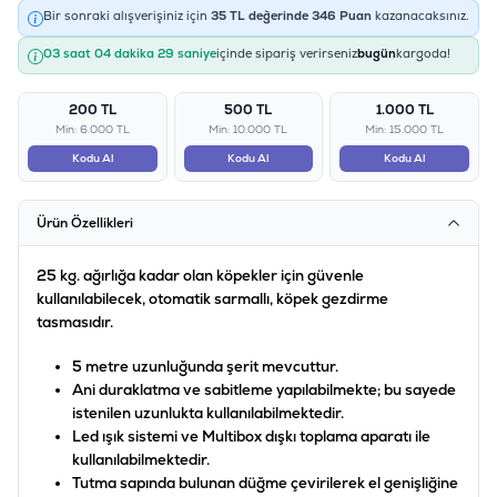
Bir sonraki alışverişiniz için
35
TL değerinde
346
Puan
kazanacaksınız.
03 saat 04 dakika 28 saniye
içinde sipariş verirseniz
bugün
kargoda!
200 TL
500 TL
1.000 TL
Min: 6.000 TL
Min: 10.000 TL
Min: 15.000 TL
Kodu Al
Kodu Al
Kodu Al
Ürün Özellikleri
25 kg. ağırlığa kadar olan köpekler için güvenle
kullanılabilecek, otomatik sarmallı, köpek gezdirme
tasmasıdır.
5 metre uzunluğunda şerit mevcuttur.
Ani duraklatma ve sabitleme yapılabilmekte; bu sayede
istenilen uzunlukta kullanılabilmektedir.
Led ışık sistemi ve Multibox dışkı toplama aparatı ile
kullanılabilmektedir.
Tutma sapında bulunan düğme çevirilerek el genişliğine