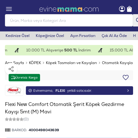
Kedinize Özel
Köpeğinize Özel
Ayın Fırsatları
Çok Al Az Öde
He
rim
10.000 TL Alışverişe
500 TL
İndirim
15.000 TL Alışve
Ana Sayfa
KÖPEK
Köpek Tasmaları ve Kayışları
Otomatik Kayışlar
Paylaş
Ücretsiz Kargo
Evinemama,
FLEXI
yetkili satıcısıdır.
Flexi New Comfort Otomatik Şerit Köpek Gezdirme
Kayışı 5mt (M) Mavi
(0)
BARKOD:
4000498043639