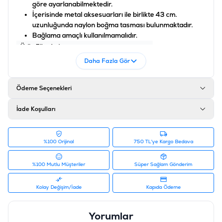
göre ayarlanabilmektedir.
İçerisinde metal aksesuarları ile birlikte 43 cm.
uzunluğunda naylon boğma tasması bulunmaktadır.
Bağlama amaçlı kullanılmamalıdır.
Ürün Filtreleri
Barkod
:
4000498043639
Daha Fazla Gör
Tedarikçi Ürün Kodu
:
235-10003YM
Ödeme Seçenekleri
İade Koşulları
%100 Orijinal
750 TL'ye Kargo Bedava
%100 Mutlu Müşteriler
Süper Sağlam Gönderim
Kolay Değişim/İade
Kapıda Ödeme
Yorumlar