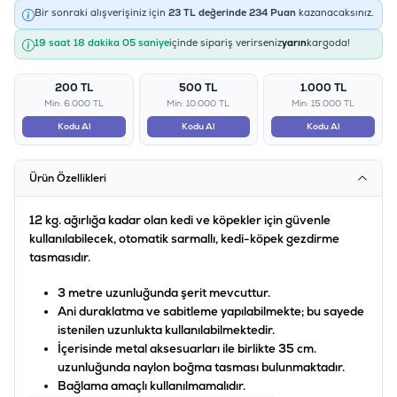
Bir sonraki alışverişiniz için
23
TL değerinde
234
Puan
kazanacaksınız.
19 saat 18 dakika 05 saniye
içinde sipariş verirseniz
yarın
kargoda!
200 TL
500 TL
1.000 TL
Min: 6.000 TL
Min: 10.000 TL
Min: 15.000 TL
Kodu Al
Kodu Al
Kodu Al
Ürün Özellikleri
12 kg. ağırlığa kadar olan kedi ve köpekler için güvenle
kullanılabilecek, otomatik sarmallı, kedi-köpek gezdirme
tasmasıdır.
3 metre uzunluğunda şerit mevcuttur.
Ani duraklatma ve sabitleme yapılabilmekte; bu sayede
istenilen uzunlukta kullanılabilmektedir.
İçerisinde metal aksesuarları ile birlikte 35 cm.
uzunluğunda naylon boğma tasması bulunmaktadır.
Bağlama amaçlı kullanılmamalıdır.