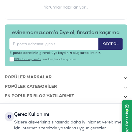
Yorumlar hazırlanıyor...
evinemama.com’a üye ol, fırsatları kaçırma
KAYIT OL
E-posta adresinizi girerek üye kaydınızı oluşturabilirsiniz.
KVKK Sözleşmesi'ni
okudum, kabul ediyorum.
POPÜLER MARKALAR
POPÜLER KATEGORILER
EN POPÜLER BLOG YAZILARIMIZ
EN SON BLOG YAZILARIMIZ
Çerez Kullanımı
KURUMSAL
Sizlere alışverişiniz sırasında daha iyi hizmet verebilmek
için internet sitemizde yasalara uygun çerezler