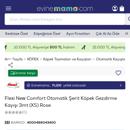
Kedinize Özel
Köpeğinize Özel
Ayın Fırsatları
Çok Al Az Öde
He
10.000 TL Alışverişe
500 TL
İndirim
15.000 TL Alışverişe
1
Ana Sayfa
KÖPEK
Köpek Tasmaları ve Kayışları
Otomatik Kayışlar
Paylaş
Ücretsiz Kargo
Evinemama,
FLEXI
yetkili satıcısıdır.
Flexi New Comfort Otomatik Şerit Köpek Gezdirme
Kayışı 3mt (XS) Rose
(0)
BARKOD:
4000498043400