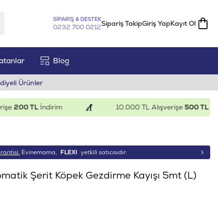
SİPARİŞ & DESTEK
Sipariş Takip
Giriş Yap
Kayıt Ol
0232 700 0212
atanlar
Blog
diyeli Ürünler
200 TL
İndirim
10.000 TL Alışverişe
500 TL
İndirim
rantisi.
Evinemama,
FLEXI
yetkili satıcısıdır.
matik Şerit Köpek Gezdirme Kayışı 5mt (L)