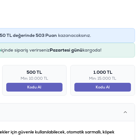
50
TL değerinde
503
Puan
kazanacaksınız.
e
içinde sipariş verirseniz
Pazartesi günü
kargoda!
500 TL
1.000 TL
Min: 10.000 TL
Min: 15.000 TL
Kodu Al
Kodu Al
ekler için güvenle kullanılabilecek, otomatik sarmallı, köpek