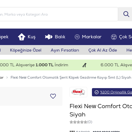
öpek
Kuş
Balık
Markalar
Çok S
l
Köpeğinize Özel
Ayın Fırsatları
Çok Al Az Öde
He
TL Alışverişe
1.000 TL
İndirim
6.000 TL Alışverişe
ar
Flexi New Comfort Otomatik Şerit Köpek Gezdirme Kayışı 5mt (L) Siyah
%100 Orijinallik Ga
Flexi New Comfort Oto
Siyah
(0)