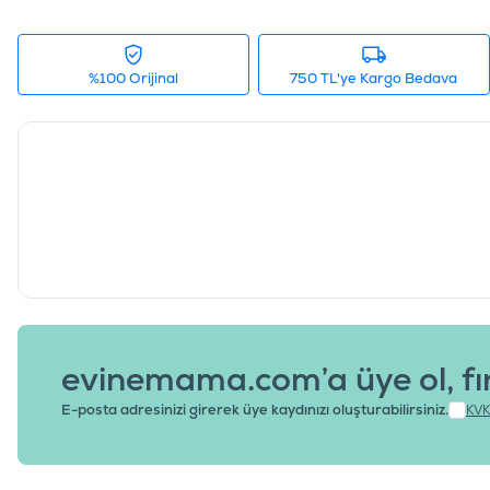
%100 Orijinal
750 TL'ye Kargo Bedava
evinemama.com’a üye ol, fı
E-posta adresinizi girerek üye kaydınızı oluşturabilirsiniz.
KVK