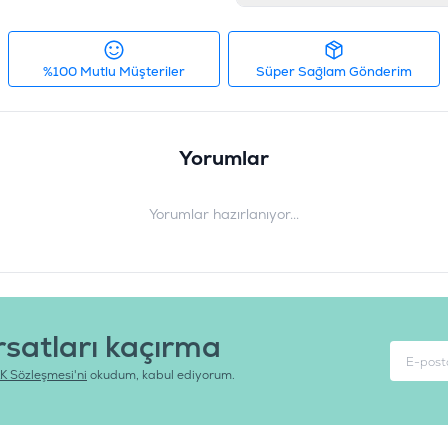
%100 Mutlu Müşteriler
Süper Sağlam Gönderim
Yorumlar
Yorumlar hazırlanıyor...
rsatları kaçırma
K Sözleşmesi'ni
okudum, kabul ediyorum.