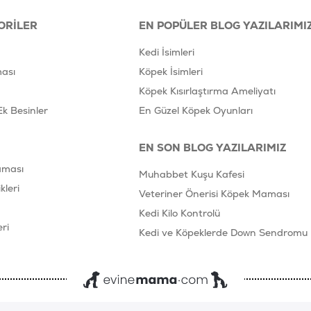
ORILER
EN POPÜLER BLOG YAZILARIMI
Kedi İsimleri
ası
Köpek İsimleri
Köpek Kısırlaştırma Ameliyatı
Ek Besinler
En Güzel Köpek Oyunları
EN SON BLOG YAZILARIMIZ
aması
Muhabbet Kuşu Kafesi
leri
Veteriner Önerisi Köpek Maması
Kedi Kilo Kontrolü
ri
Kedi ve Köpeklerde Down Sendromu