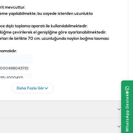
it mevcuttur.
eme yapılabilmekte; bu sayede istenilen uzunlukta
ox dışkı toplama aparatı ile kullanılabilmektedir.
ğme çevirilerek el genişliğine göre ayarlanabilmektedir.
rları ile birlikte 70 cm. uzunluğunda naylon boğma tasması
amalıdır.
000498043721
35-10004YS
Daha Fazla Gör