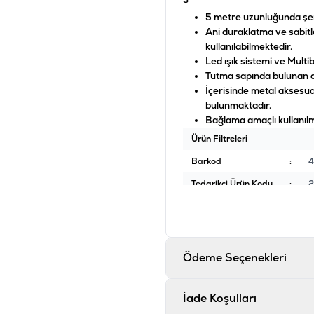
5 metre uzunluğunda şer
Ani duraklatma ve sabitl
kullanılabilmektedir.
Led ışık sistemi ve Multib
Tutma sapında bulunan dü
İçerisinde metal aksesua
bulunmaktadır.
Bağlama amaçlı kullanılm
Ürün Filtreleri
Barkod
:
4
Tedarikçi Ürün Kodu
:
2
Ödeme Seçenekleri
İade Koşulları