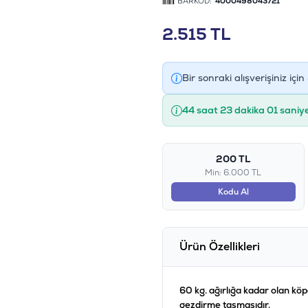
BARKOD:
4000498043721
2.515
TL
Bir sonraki alışverişiniz için
44 saat 23 dakika 01 saniy
200 TL
Min: 6.000 TL
Kodu Al
Ürün Özellikleri
60 kg. ağırlığa kadar olan köp
gezdirme tasmasıdır.