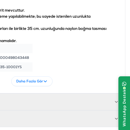
it mevcuttur.
eme yapılabilmekte; bu sayede istenilen uzunlukta
rları ile birlikte 35 cm. uzunluğunda naylon boğma tasması
amalıdır.
4000498043448
35-10001YS
Daha Fazla Gör