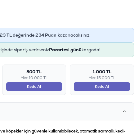
23
TL değerinde
234
Puan
kazanacaksınız.
e
içinde sipariş verirseniz
Pazartesi günü
kargoda!
500 TL
1.000 TL
Min: 10.000 TL
Min: 15.000 TL
Kodu Al
Kodu Al
 ve köpekler için güvenle kullanılabilecek, otomatik sarmallı, kedi-