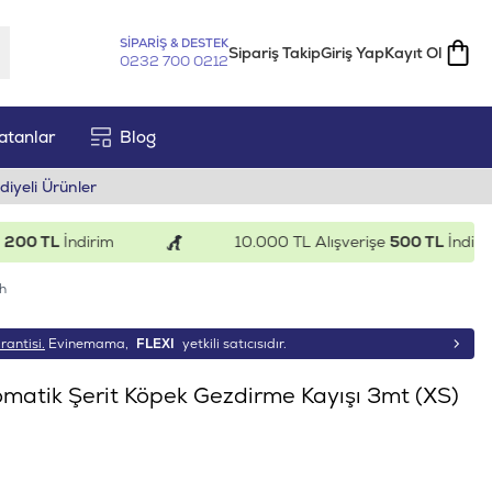
SİPARİŞ & DESTEK
Sipariş Takip
Giriş Yap
Kayıt Ol
0232 700 0212
atanlar
Blog
diyeli Ürünler
 TL
İndirim
10.000 TL Alışverişe
500 TL
İndirim
h
rantisi.
Evinemama,
FLEXI
yetkili satıcısıdır.
matik Şerit Köpek Gezdirme Kayışı 3mt (XS)