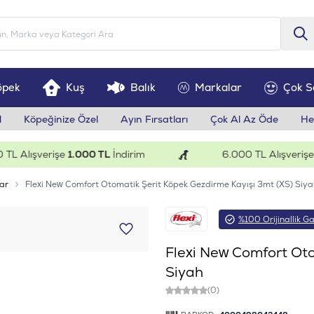
öpek
Kuş
Balık
Markalar
Çok S
l
Köpeğinize Özel
Ayın Fırsatları
Çok Al Az Öde
He
Alışverişe
1.000 TL
İndirim
6.000 TL Alışverişe
200
ar
Flexi New Comfort Otomatik Şerit Köpek Gezdirme Kayışı 3mt (XS) Siya
%100 Orijinallik Ga
Flexi New Comfort Oto
Siyah
(0)