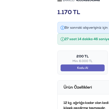
BARKOD:
4000498043448
1.170
TL
Bir sonraki alışverişiniz için
27 saat 14 dakika 46 saniy
200 TL
Min: 6.000 TL
Kodu Al
Ürün Özellikleri
12 kg. ağırlığa kadar olan kedi
köpek gezdirme tasmasıdır.