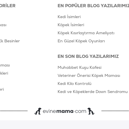
ORILER
EN POPÜLER BLOG YAZILARIMI
Kedi İsimleri
ası
Köpek İsimleri
Köpek Kısırlaştırma Ameliyatı
Ek Besinler
En Güzel Köpek Oyunları
EN SON BLOG YAZILARIMIZ
aması
Muhabbet Kuşu Kafesi
leri
Veteriner Önerisi Köpek Maması
Kedi Kilo Kontrolü
ri
Kedi ve Köpeklerde Down Sendromu