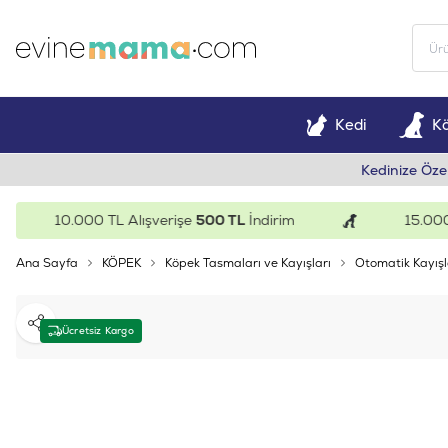
Kedi
K
Kedinize Öze
10.000 TL Alışverişe
500 TL
İndirim
15.000 TL 
Ana Sayfa
KÖPEK
Köpek Tasmaları ve Kayışları
Otomatik Kayışl
Paylaş
Ücretsiz Kargo