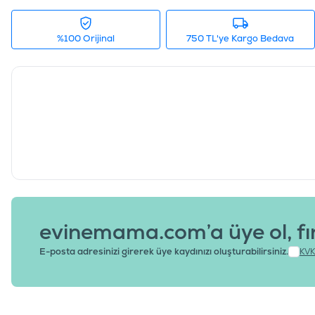
%100 Orijinal
750 TL'ye Kargo Bedava
evinemama.com’a üye ol, fı
E-posta adresinizi girerek üye kaydınızı oluşturabilirsiniz.
KVK