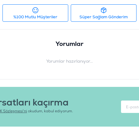
%100 Mutlu Müşteriler
Süper Sağlam Gönderim
Yorumlar
Yorumlar hazırlanıyor...
rsatları kaçırma
K Sözleşmesi'ni
okudum, kabul ediyorum.