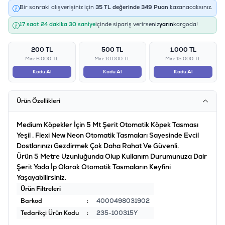
Bir sonraki alışverişiniz için
35
TL değerinde
349
Puan
kazanacaksınız.
17 saat 24 dakika 29 saniye
içinde sipariş verirseniz
yarın
kargoda!
200 TL
500 TL
1.000 TL
Min: 6.000 TL
Min: 10.000 TL
Min: 15.000 TL
Kodu Al
Kodu Al
Kodu Al
Ürün Özellikleri
Medium Köpekler İçin 5 Mt Şerit Otomatik Köpek Tasması
Yeşil . Flexi New Neon Otomatik Tasmaları Sayesinde Evcil
Dostlarınızı Gezdirmek Çok Daha Rahat Ve Güvenli.
Ürün 5 Metre Uzunluğunda Olup Kullanım Durumunuza Dair
Şerit Yada İp Olarak Otomatik Tasmaların Keyfini
Yaşayabilirsiniz.
Ürün Filtreleri
Barkod
:
4000498031902
Tedarikçi Ürün Kodu
:
235-100315Y