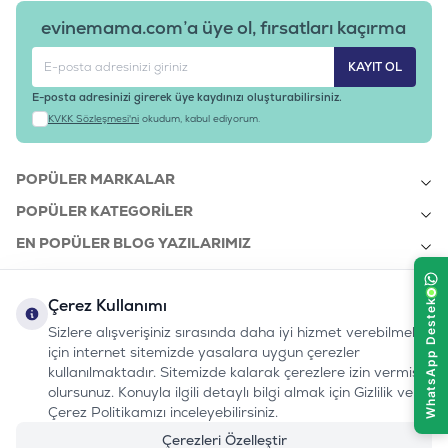
evinemama.com’a üye ol, fırsatları kaçırma
KAYIT OL
E-posta adresinizi girerek üye kaydınızı oluşturabilirsiniz.
KVKK Sözleşmesi'ni
okudum, kabul ediyorum.
POPÜLER MARKALAR
POPÜLER KATEGORILER
EN POPÜLER BLOG YAZILARIMIZ
EN SON BLOG YAZILARIMIZ
Çerez Kullanımı
KURUMSAL
Sizlere alışverişiniz sırasında daha iyi hizmet verebilmek
için internet sitemizde yasalara uygun çerezler
kullanılmaktadır. Sitemizde kalarak çerezlere izin vermiş
bizi takip edin:
olursunuz. Konuyla ilgili detaylı bilgi almak için Gizlilik ve
0232 7000 212
%100 MUTLU
Instagram
Youtube
Tiktok
Facebook
Linkedin
Çerez Politikamızı inceleyebilirsiniz.
www.evinemama.com
MÜŞTERI HATTI
pati@evinemama.com
(haftaiçi 09.00-17.00)
Çerezleri Özelleştir