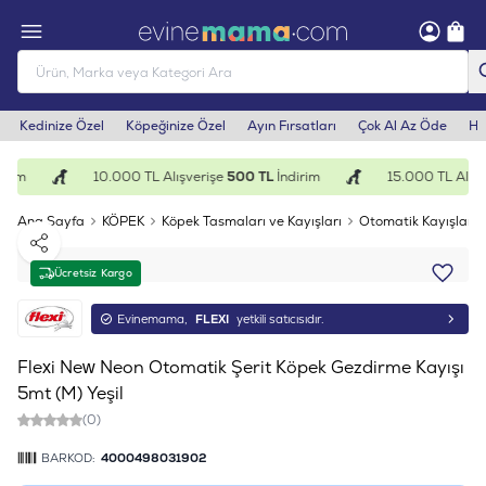
Kedinize Özel
Köpeğinize Özel
Ayın Fırsatları
Çok Al Az Öde
He
rim
10.000 TL Alışverişe
500 TL
İndirim
15.000 TL Alışv
Ana Sayfa
KÖPEK
Köpek Tasmaları ve Kayışları
Otomatik Kayışlar
Paylaş
Ücretsiz Kargo
Evinemama,
FLEXI
yetkili satıcısıdır.
Flexi New Neon Otomatik Şerit Köpek Gezdirme Kayışı
5mt (M) Yeşil
(0)
BARKOD:
4000498031902