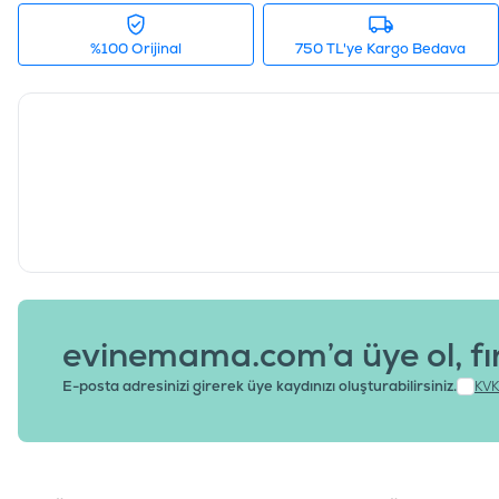
%100 Orijinal
750 TL'ye Kargo Bedava
evinemama.com’a üye ol, fı
E-posta adresinizi girerek üye kaydınızı oluşturabilirsiniz.
KVK