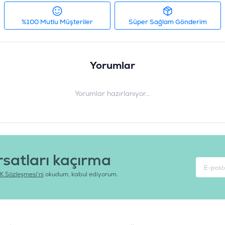
%100 Mutlu Müşteriler
Süper Sağlam Gönderim
Yorumlar
Yorumlar hazırlanıyor...
rsatları kaçırma
K Sözleşmesi'ni
okudum, kabul ediyorum.