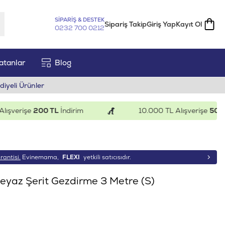
SİPARİŞ & DESTEK
Sipariş Takip
Giriş Yap
Kayıt Ol
0232 700 0212
atanlar
Blog
diyeli Ürünler
verişe
200 TL
İndirim
10.000 TL Alışverişe
500 TL
İ
rantisi.
Evinemama,
FLEXI
yetkili satıcısıdır.
Beyaz Şerit Gezdirme 3 Metre (S)