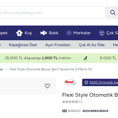
öpek
Kuş
Balık
Markalar
Çok S
l
Köpeğinize Özel
Ayın Fırsatları
Çok Al Az Öde
He
5.000 TL Alışverişe
1.000 TL
İndirim
6.000 TL Alış
ar
Flexi Style Otomatik Beyaz Şerit Gezdirme 3 Metre (S)
%100 Orijinallik Ga
Flexi Style Otomatik 
(0)
BARKOD:
4000498032404