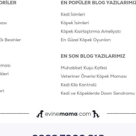
ORILER
EN POPÜLER BLOG YAZILARIMI
Kedi İsimleri
ası
Köpek İsimleri
Köpek Kısırlaştırma Ameliyatı
Ek Besinler
En Güzel Köpek Oyunları
EN SON BLOG YAZILARIMIZ
aması
Muhabbet Kuşu Kafesi
leri
Veteriner Önerisi Köpek Maması
Kedi Kilo Kontrolü
ri
Kedi ve Köpeklerde Down Sendromu