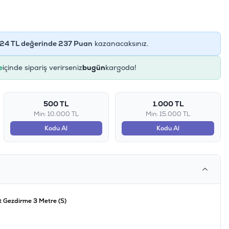
24
TL değerinde
237
Puan
kazanacaksınız.
ye
içinde sipariş verirseniz
bugün
kargoda!
500 TL
1.000 TL
Min: 10.000 TL
Min: 15.000 TL
Kodu Al
Kodu Al
t Gezdirme 3 Metre (S)