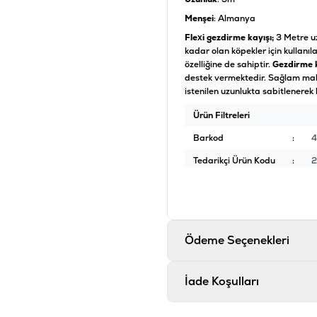
Menşei
: Almanya
Flexi gezdirme kayışı;
3 Metre u
kadar olan köpekler için kullanı
özelliğine de sahiptir.
Gezdirme k
destek vermektedir. Sağlam mal
istenilen uzunlukta sabitlenerek 
Ürün Filtreleri
Barkod
:
Tedarikçi Ürün Kodu
:
2
Ödeme Seçenekleri
İade Koşulları