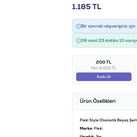
1.185
TL
Bir sonraki alışverişiniz için
06 saat 23 dakika 09 sani
200 TL
Min: 6.000 TL
Kodu Al
Ürün Özellikleri
Flexi Style Otomatik Beyaz Şeri
Marka
: Flexi
Uzunluk
: 3m