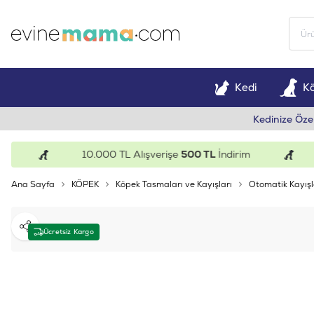
Kedi
K
Kedinize Öze
10.000 TL Alışverişe
500 TL
İndirim
1
Ana Sayfa
KÖPEK
Köpek Tasmaları ve Kayışları
Otomatik Kayışl
Paylaş
Ücretsiz Kargo