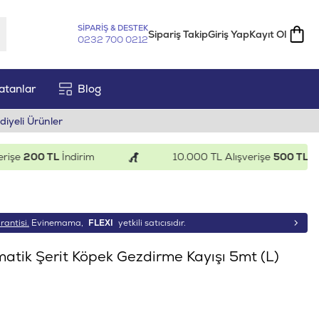
SİPARİŞ & DESTEK
Sipariş Takip
Giriş Yap
Kayıt Ol
0232 700 0212
atanlar
Blog
diyeli Ürünler
e
200 TL
İndirim
10.000 TL Alışverişe
500 TL
İndiri
rantisi.
Evinemama,
FLEXI
yetkili satıcısıdır.
matik Şerit Köpek Gezdirme Kayışı 5mt (L)