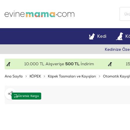
Kedi
K
Kedinize Öze
10.000 TL Alışverişe
500 TL
İndirim
15.000
Ana Sayfa
KÖPEK
Köpek Tasmaları ve Kayışları
Otomatik Kayışl
Paylaş
Ücretsiz Kargo