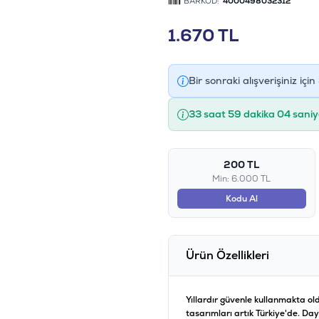
BARKOD:
4000498032312
1.670
TL
Bir sonraki alışverişiniz için
33 saat 59 dakika 03 saniy
200 TL
Min: 6.000 TL
Kodu Al
Ürün Özellikleri
Yıllardır güvenle kullanmakta ol
tasarımları artık Türkiye'de. Day