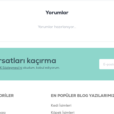
Yorumlar
Yorumlar hazırlanıyor...
rsatları kaçırma
K Sözleşmesi'ni
okudum, kabul ediyorum.
ORILER
EN POPÜLER BLOG YAZILARIMI
Kedi İsimleri
ası
Köpek İsimleri