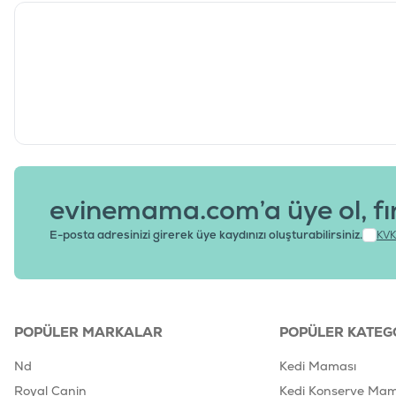
evinemama.com’a üye ol, fı
E-posta adresinizi girerek üye kaydınızı oluşturabilirsiniz.
KVK
POPÜLER MARKALAR
POPÜLER KATEG
Nd
Kedi Maması
Royal Canin
Kedi Konserve Mam