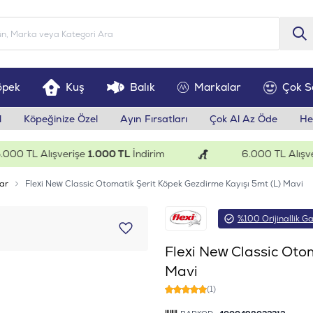
öpek
Kuş
Balık
Markalar
Çok S
l
Köpeğinize Özel
Ayın Fırsatları
Çok Al Az Öde
He
 TL Alışverişe
1.000 TL
İndirim
6.000 TL Alışveriş
ar
Flexi New Classic Otomatik Şerit Köpek Gezdirme Kayışı 5mt (L) Mavi
%100 Orijinallik Ga
Flexi New Classic Oto
Mavi
(1)