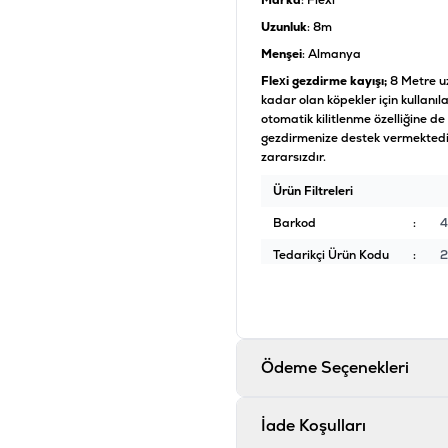
Marka
: Flexi
Uzunluk
: 8m
Menşei
: Almanya
Flexi gezdirme kayışı;
8 Metre u
kadar olan köpekler için kullanı
otomatik kilitlenme özelliğine de
gezdirmenize destek vermektedi
zararsızdır.
Ürün Filtreleri
Barkod
:
Tedarikçi Ürün Kodu
:
2
Ödeme Seçenekleri
İade Koşulları