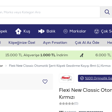
öpek
Kuş
Balık
Markalar
Çok S
l
Köpeğinize Özel
Ayın Fırsatları
Çok Al Az Öde
He
5.000 TL Alışverişe
1.000 TL
İndirim
6.000 TL Alış
ar
Flexi New Classic Otomatik Şerit Köpek Gezdirme Kayışı 8mt (L) Kırmızı
%100 Orijinallik Ga
Flexi New Classic Oto
Kırmızı
(0)