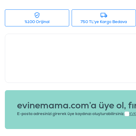
%100 Orijinal
750 TL'ye Kargo Bedava
evinemama.com’a üye ol, fı
E-posta adresinizi girerek üye kaydınızı oluşturabilirsiniz.
KVK