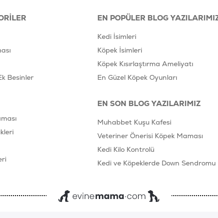
ORILER
EN POPÜLER BLOG YAZILARIMI
Kedi İsimleri
ası
Köpek İsimleri
Köpek Kısırlaştırma Ameliyatı
Ek Besinler
En Güzel Köpek Oyunları
EN SON BLOG YAZILARIMIZ
aması
Muhabbet Kuşu Kafesi
leri
Veteriner Önerisi Köpek Maması
Kedi Kilo Kontrolü
ri
Kedi ve Köpeklerde Down Sendromu