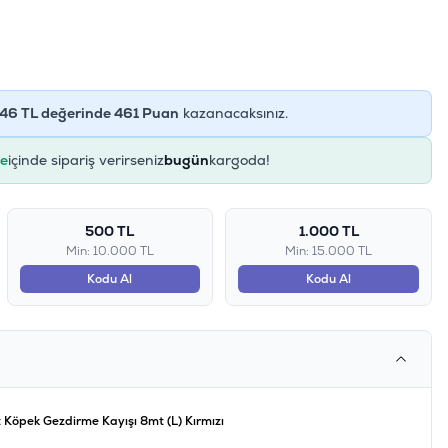
46
TL değerinde
461
Puan
kazanacaksınız.
ye
içinde sipariş verirseniz
bugün
kargoda!
500 TL
1.000 TL
Min: 10.000 TL
Min: 15.000 TL
Kodu Al
Kodu Al
t Köpek Gezdirme Kayışı 8mt (L) Kırmızı