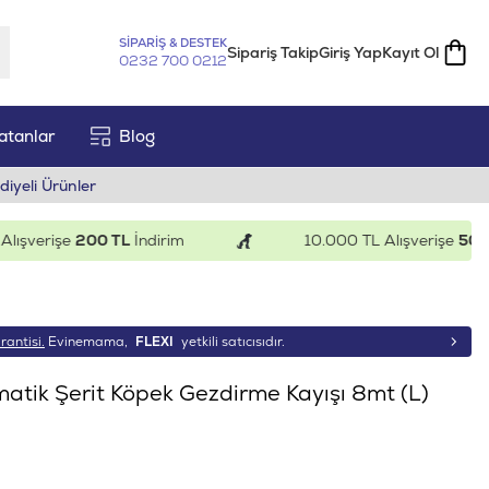
SİPARİŞ & DESTEK
Sipariş Takip
Giriş Yap
Kayıt Ol
0232 700 0212
atanlar
Blog
diyeli Ürünler
verişe
200 TL
İndirim
10.000 TL Alışverişe
500 TL
İ
rantisi.
Evinemama,
FLEXI
yetkili satıcısıdır.
matik Şerit Köpek Gezdirme Kayışı 8mt (L)